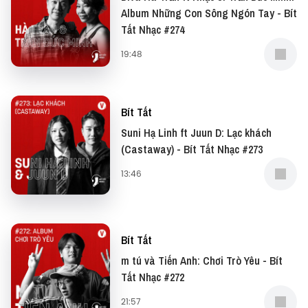
Album Những Con Sông Ngón Tay - Bít
Tất Nhạc #274
19:48
Bít Tất
Suni Hạ Linh ft Juun D: Lạc khách
(Castaway) - Bít Tất Nhạc #273
13:46
Bít Tất
m tú và Tiến Anh: Chơi Trò Yêu - Bít
Tất Nhạc #272
21:57