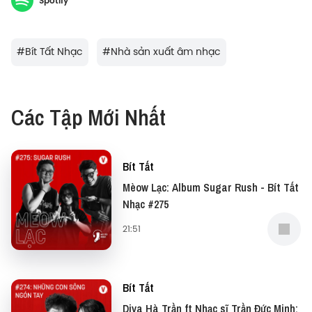
Spotify
về nội dung. Và còn rất nhiều điều thú vị xoay quanh
“Ngày đầu tiên này cũng như quan điểm về tình yêu
của Khắc Hưng nữa, cùng lắng nghe chia sẻ của
#
Bít Tất Nhạc
#
Nhà sản xuất âm nhạc
anh nhé.
Các Tập Mới Nhất
Bít Tất
Mèow Lạc: Album Sugar Rush - Bít Tất
Nhạc #275
21:51
Bít Tất
Diva Hà Trần ft Nhạc sĩ Trần Đức Minh: