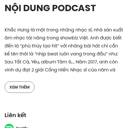
NỘI DUNG PODCAST
Khắc Hưng là một trong những nhạc sĩ, nhà sản xuất
âm nhạc tài năng trong showbiz Việt. Anh được biết
đến là “phù thủy tạo hit” với những bài hát chỉ cần
kể tên thôi là “nhịp beat luôn vang trong đầu” như:
Sau Tất Cả, Yêu, album Tâm 9,... Năm 2017, anh còn
vinh dự đạt 2 giải Cống Hiến: Nhạc sĩ của năm và
Nhà sản xuất của năm khi mới 25 tuổi.
XEM THÊM
Gần đây nhất, bài hát “Ngày đầu tiên” của Khắc
Hưng hợp tác cùng ca sĩ Đức Phúc đã gặt hái rất
nhiều thành công, bùng nổ khắp các bảng xếp
Liên kết
hạng. Có một sự thật đã được tiết lộ trong podcast
đó là tên bài hát được nghĩ ra trước cả khi sáng tác