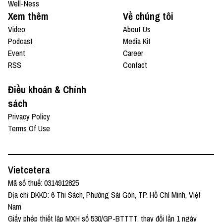
Well-Ness
Xem thêm
Về chúng tôi
Video
About Us
Podcast
Media Kit
Event
Career
RSS
Contact
Điều khoản & Chính
sách
Privacy Policy
Terms Of Use
Vietcetera
Mã số thuế: 0314912825
Địa chỉ ĐKKD: 6 Thi Sách, Phường Sài Gòn, TP. Hồ Chí Minh, Việt
Nam
Giấy phép thiết lập MXH số 530/GP-BTTTT, thay đổi lần 1 ngày