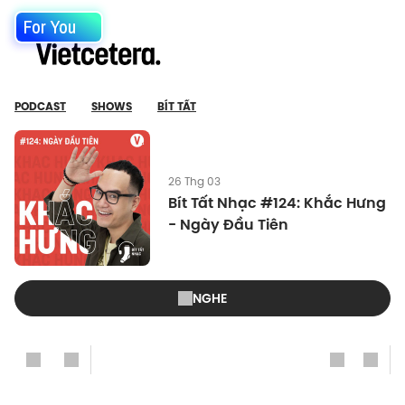
For You
PODCAST
SHOWS
BÍT TẤT
26 Thg 03
Bít Tất Nhạc #124: Khắc Hưng
- Ngày Đầu Tiên
NGHE