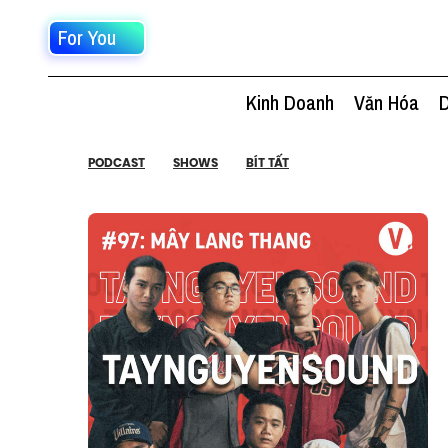
For You
Kinh Doanh
Văn Hóa
D
PODCAST
SHOWS
BÍT TẤT