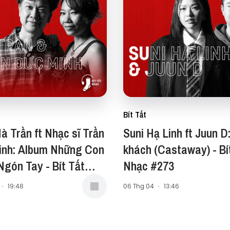
Bít Tất
à Trần ft Nhạc sĩ Trần
Suni Hạ Linh ft Juun D
inh: Album Những Con
khách (Castaway) - Bí
gón Tay - Bít Tất
Nhạc #273
#274
·
19:48
06 Thg 04
·
13:46