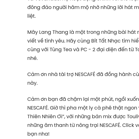
đông đảo người hâm mộ nhờ những lời hát m
liệt.
Mây Lang Thang là một trong những bài hát
viết về tình yêu. Hãy cùng Bít Tất Nhạc tìm hi
cùng với Tùng Tea và PC - 2 đại diện đến từ
nhé.
Cảm ơn nhà tài trợ NESCAFÉ đã đồng hành cù
này.
Cảm ơn bạn đã chậm lại một phút, ngồi xuốn
NESCAFÉ. Giờ thì pha một ly cà phê thật ngo
Thiên Nhiên Ơi”, với những bản mix được Toul
những âm thanh từ nông trại NESCAFÉ. Click v
bạn nha!