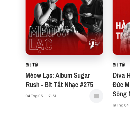
Bít Tất
Bít Tất
Mèow Lạc: Album Sugar
Diva H
Rush - Bít Tất Nhạc #275
Đức M
Sông N
04 Thg 05
·
21:51
Nhạc 
19 Thg 04