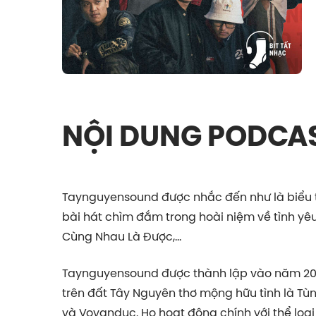
NỘI DUNG PODCA
Taynguyensound được nhắc đến như là biểu 
bài hát chìm đắm trong hoài niệm về tình yê
Cùng Nhau Là Được,...
Taynguyensound được thành lập vào năm 2016 
trên đất Tây Nguyên thơ mộng hữu tình là Tùng
và Vovanduc. Họ hoạt động chính với thể loại 