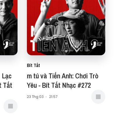
Bít Tất
: Lạc
m tú và Tiến Anh: Chơi Trò
t Tất
Yêu - Bít Tất Nhạc #272
23 Thg 03
·
21:57