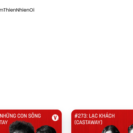
amThienNhienOi