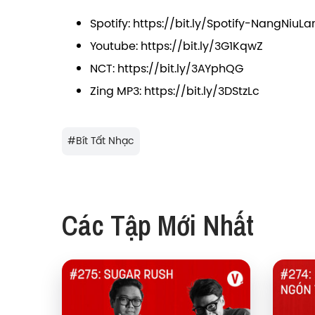
Spotify:
https://bit.ly/Spotify-NangNiuL
Youtube:
https://bit.ly/3G1KqwZ
NCT:
https://bit.ly/3AYphQG
Zing MP3:
https://bit.ly/3DStzLc
#
Bít Tất Nhạc
Các Tập Mới Nhất