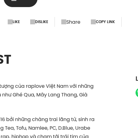
Share
LIKE
DISLIKE
COPY LINK
ST
tượng của raplove Việt Nam với những
u như Ghé Qua, Mây Lang Thang, Già
bởi những chàng trai lãng tử, sinh ra
 Tea, Tofu, Namlee, PC, D.Blue, Urabe
rap, hiphop và chạm tới trái tim của