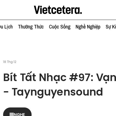
u Lịch
Thưởng Thức
Cuộc Sống
Nghề Nghiệp
Sự K
18 Thg 12
Bít Tất Nhạc #97: Vạn
- Taynguyensound
NGHE