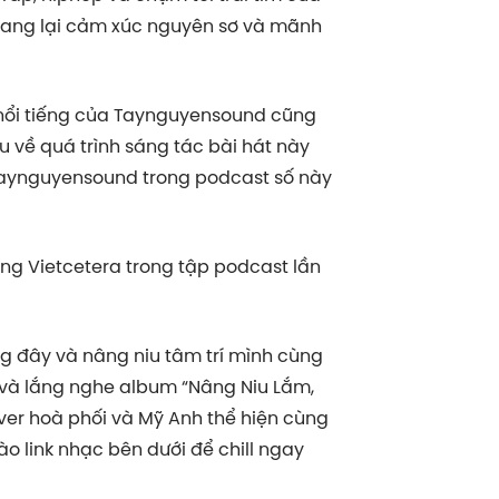
ang lại cảm xúc nguyên sơ và mãnh
 nổi tiếng của Taynguyensound cũng
ểu về quá trình sáng tác bài hát này
 Taynguyensound trong podcast số này
ng Vietcetera trong tập podcast lần
g đây và nâng niu tâm trí mình cùng
n và lắng nghe album “Nâng Niu Lắm,
iver hoà phối và Mỹ Anh thể hiện cùng
ào link nhạc bên dưới để chill ngay