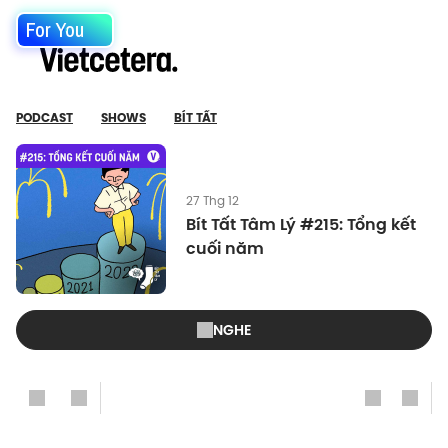
For You
PODCAST
SHOWS
BÍT TẤT
27 Thg 12
Bít Tất Tâm Lý #215: Tổng kết
cuối năm
NGHE