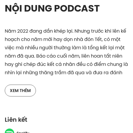
NỘI DUNG PODCAST
Năm 2022 đang dần khép lại. Nhưng trước khi lên kế
hoạch cho năm mới hay dọn nhà đón Tết, có một
việc mà nhiều người thường làm là tổng kết lại một
năm đã qua. Báo cáo cuối năm, liên hoan tất niên
hay ghi chép đúc kết cá nhân đều có điểm chung là
nhìn lại những thăng trầm đã qua và đưa ra đánh
giá tổng quan.
XEM THÊM
Không phải tự nhiên mà chúng ta làm việc này mỗi
năm. Thực ra, việc nhìn lại trước khi bước tiếp là
cách để ta tự công nhận và thấu hiểu chính mình.
Liên kết
Trong tập Bít tất Tâm lý lần này, hãy cũng 2 editor