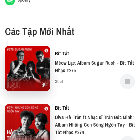
Spotify
Trân Lê và Hiền Lê tìm hiểu vì sao ta thích tạm biệt
năm cũ bằng việc tổng kết cuối năm?
Các Tập Mới Nhất
Thịnh Trần @orkaboi cho Vietcetera
Bít Tất
Mèow Lạc: Album Sugar Rush - Bít Tất
#BitTat #Podcast #Vietcetera #BitTatTamLy
Nhạc #275
21:51
Bít Tất
Diva Hà Trần ft Nhạc sĩ Trần Đức Minh:
Album Những Con Sông Ngón Tay - Bít
Tất Nhạc #274