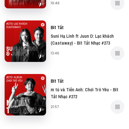
19:48
Bít Tất
Suni Hạ Linh ft Juun D: Lạc khách
(Castaway) - Bít Tất Nhạc #273
13:46
Bít Tất
m tú và Tiến Anh: Chơi Trò Yêu - Bít
Tất Nhạc #272
21:57