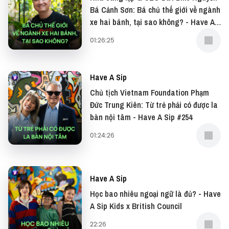
tác, bạn có thể gửi email về địa chỉ
Bá Cảnh Sơn: Bá chủ thế giới về ngành
team@vietcetera.com
xe hai bánh, tại sao không? - Have A
Sip #255
01:26:25
Have A Sip
Chủ tịch Vietnam Foundation Phạm
Đức Trung Kiên: Từ trẻ phải có được la
bàn nội tâm - Have A Sip #254
01:24:26
Have A Sip
Học bao nhiêu ngoại ngữ là đủ? - Have
A Sip Kids x British Council
22:26