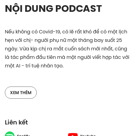
NỘI DUNG PODCAST
Nếu không có Covid-19, có lẽ rất khó để có một lịch
hẹn với chị- người phụ nữ một tháng bay suốt 25
ngày. Vừa kịp chị ra mắt cuốn sách mới nhất, cũng
là tác phẩm đầu tiên mà một người viết hợp tác với
một AI - trí tuệ nhân tạo.
Chị đã tâm sự rất nhiều về những điều chị đã bỏ đi
trong cuộc đời, mà theo chị là chìa khóa cho những
XEM THÊM
thành công mà chị đang có hiện tại.
Đừng quên có thể xem bản video của podcast này
Liên kết
tại: YouTube