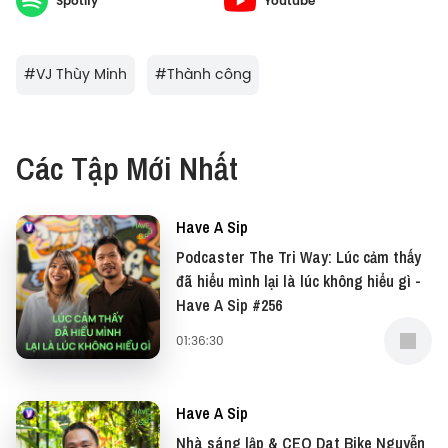
Spotify
Youtube
—
Đừng quên có thể xem bản video của podcast này
#
VJ Thùy Minh
#
Thành công
tại: YouTube
Và đọc những bài viết thú vị tại website: Vietcetera
Các Tập Mới Nhất
—
Have A Sip
Yêu thích tập podcast này, bạn có thể donate tại:
Podcaster The Tri Way: Lúc cảm thấy
đã hiểu mình lại là lúc không hiểu gì -
● Patreon:
https://www.patreon.com/vietcetera
Have A Sip #256
01:36:30
● Buy me a coffee:
https://www.buymeacoffee.com/vietcetera
Have A Sip
Nếu có bất cứ góp ý, phản hồi hay mong muốn hợp
Nhà sáng lập & CEO Dat Bike Nguyễn