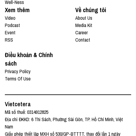
Well-Ness
Xem thêm
Về chúng tôi
Video
About Us
Podcast
Media Kit
Event
Career
RSS
Contact
Điều khoản & Chính
sách
Privacy Policy
Terms Of Use
Vietcetera
Mã số thuế: 0314912825
Địa chỉ ĐKKD: 6 Thi Sách, Phường Sài Gòn, TP. Hồ Chí Minh, Việt
Nam
Giấy phép thiết lập MXH số 530/GP-BTTTT, thay đổi lần 1 ngày