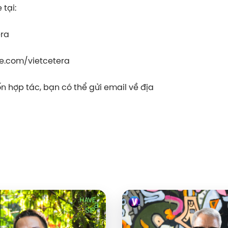
tại:
era
e.com/vietcetera
 hợp tác, bạn có thể gửi email về địa