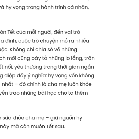
à hy vọng trong hành trình cá nhân,
ón Tết của mỗi người, đến vai trò
ia đình, cuộc trò chuyện mở ra nhiều
ộc. Không chỉ chia sẻ về những
h mời cũng bày tỏ những lo lắng, trăn
t nối, yêu thương trong thời gian ngắn
ng điệp đầy ý nghĩa: hy vọng vốn không
 nhất – đó chính là cha mẹ luôn khỏe
yền trao những bài học cho ta thêm
c sức khỏe cha mẹ – giữ nguồn hy
 này mà còn muôn Tết sau.