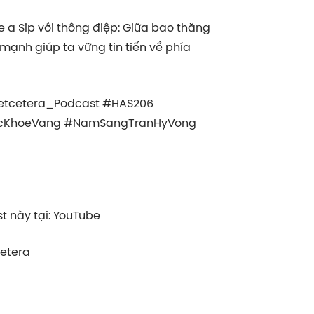
a Sip với thông điệp: Giữa bao thăng
mạnh giúp ta vững tin tiến về phía
etcetera_Podcast #HAS206
ucKhoeVang #NamSangTranHyVong
 này tại: YouTube
cetera