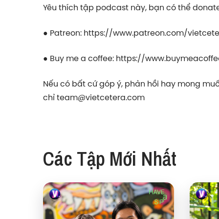
Yêu thích tập podcast này, bạn có thể donate 
● Patreon:
https://www.patreon.com/vietcet
● Buy me a coffee:
https://www.buymeacoffe
Nếu có bất cứ góp ý, phản hồi hay mong muốn
chỉ
team@vietcetera.com
Các Tập Mới Nhất