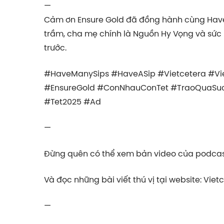
—
Cảm ơn Ensure Gold đã đồng hành cùng Have 
trầm, cha mẹ chính là Nguồn Hy Vọng và sức 
trước.
#HaveManySips #HaveASip #Vietcetera #Vi
#EnsureGold #ConNhauConTet #TraoQuaS
#Tet2025 #Ad
—
Đừng quên có thể xem bản video của podcast
Và đọc những bài viết thú vị tại website: Viet
—