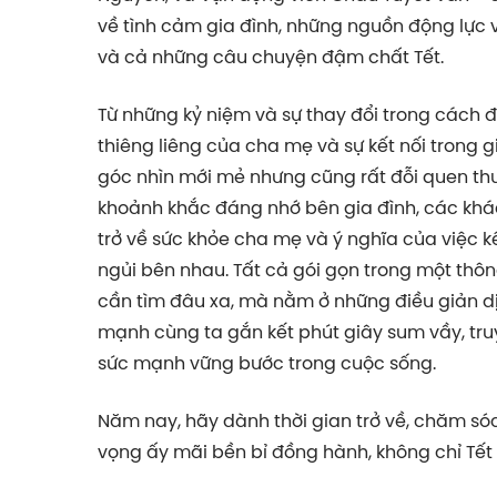
về tình cảm gia đình, những nguồn động lực v
và cả những câu chuyện đậm chất Tết.
Từ những kỷ niệm và sự thay đổi trong cách đ
thiêng liêng của cha mẹ và sự kết nối trong g
góc nhìn mới mẻ nhưng cũng rất đỗi quen thu
khoảnh khắc đáng nhớ bên gia đình, các khác
trở về sức khỏe cha mẹ và ý nghĩa của việc kế
ngủi bên nhau. Tất cả gói gọn trong một thô
cần tìm đâu xa, mà nằm ở những điều giản dị
mạnh cùng ta gắn kết phút giây sum vầy, tru
sức mạnh vững bước trong cuộc sống.
Năm nay, hãy dành thời gian trở về, chăm só
vọng ấy mãi bền bỉ đồng hành, không chỉ Tết