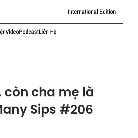
International Edition
iện
Video
Podcast
Liên Hệ
, còn cha mẹ là
Many Sips #206