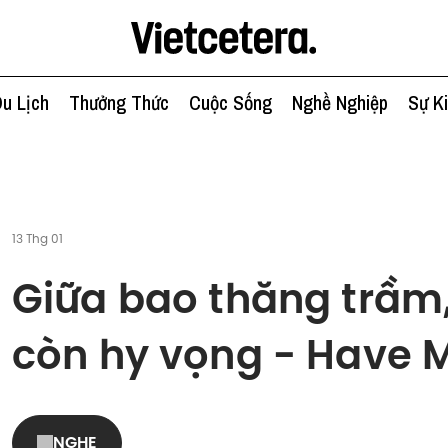
u Lịch
Thưởng Thức
Cuộc Sống
Nghề Nghiệp
Sự K
13 Thg 01
Giữa bao thăng trầm
còn hy vọng - Have 
NGHE