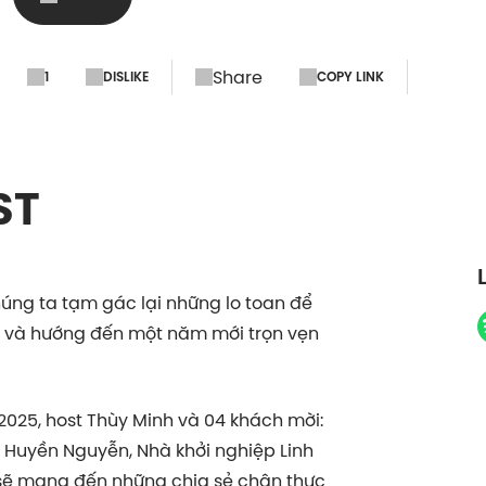
Share
1
DISLIKE
COPY LINK
ST
húng ta tạm gác lại những lo toan để
qua và hướng đến một năm mới trọn vẹn
025, host Thùy Minh và 04 khách mời:
g Huyền Nguyễn, Nhà khởi nghiệp Linh
sẽ mang đến những chia sẻ chân thực