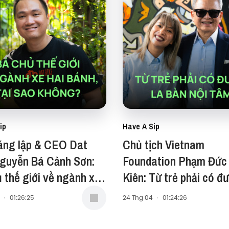
ip
Have A Sip
áng lập & CEO Dat
Chủ tịch Vietnam
Nguyễn Bá Cảnh Sơn:
Foundation Phạm Đức
 thế giới về ngành xe
Kiên: Từ trẻ phải có đư
nh, tại sao không? -
bàn nội tâm - Have A 
·
01:26:25
24 Thg 04
·
01:24:26
A Sip #255
#254