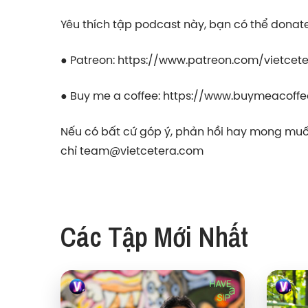
Yêu thích tập podcast này, bạn có thể donate 
● Patreon:
https://www.patreon.com/vietcet
● Buy me a coffee:
https://www.buymeacoffe
Nếu có bất cứ góp ý, phản hồi hay mong muốn
chỉ
team@vietcetera.com
Các Tập Mới Nhất