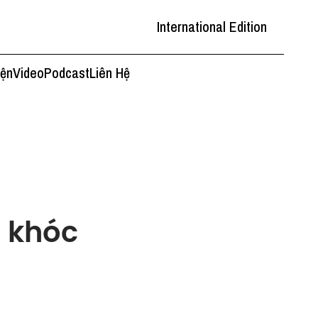
International Edition
iện
Video
Podcast
Liên Hệ
à khóc