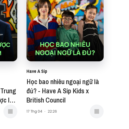
Have A Sip
Học bao nhiêu ngoại ngữ là
 Trung
đủ? - Have A Sip Kids x
ợc la
British Council
Sip
17 Thg 04
·
22:26