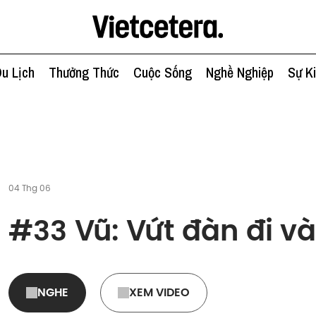
u Lịch
Thưởng Thức
Cuộc Sống
Nghề Nghiệp
Sự K
04 Thg 06
#33 Vũ: Vứt đàn đi v
NGHE
XEM VIDEO