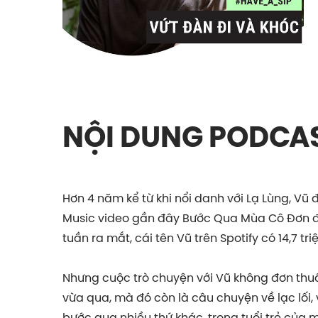
NỘI DUNG PODCA
Hơn 4 năm kể từ khi nổi danh với Lạ Lùng, Vũ 
Music video gần đây Bước Qua Mùa Cô Đơn đã
tuần ra mắt, cái tên Vũ trên Spotify có 14,7 t
Nhưng cuộc trò chuyện với Vũ không đơn thu
vừa qua, mà đó còn là câu chuyện về lạc lối,
bước qua nhiều thứ khác, trong tuổi trẻ của m