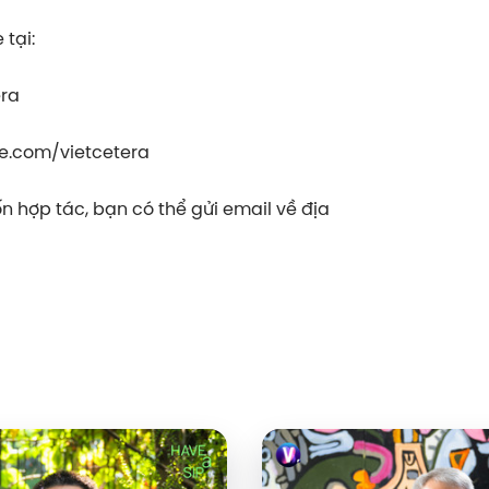
tại:
era
e.com/vietcetera
 hợp tác, bạn có thể gửi email về địa