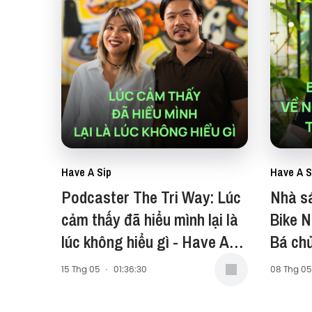
Have A Sip
Have A S
Podcaster The Tri Way: Lúc
Nhà s
cảm thấy đã hiểu mình lại là
Bike 
lúc không hiểu gì - Have A
Bá chủ
Sip #256
hai bá
15 Thg 05
·
01:36:30
08 Thg 05
Have 