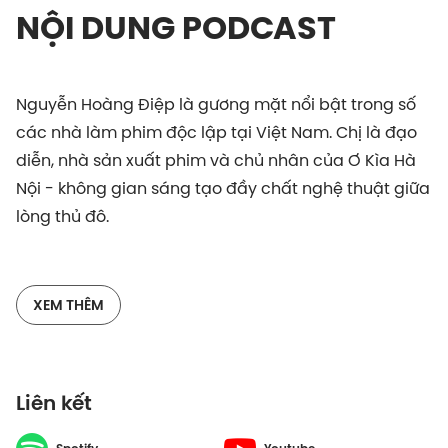
NỘI DUNG PODCAST
Nguyễn Hoàng Điệp là gương mặt nổi bật trong số
các nhà làm phim độc lập tại Việt Nam. Chị là đạo
diễn, nhà sản xuất phim và chủ nhân của Ơ Kìa Hà
Nội - không gian sáng tạo đầy chất nghệ thuật giữa
lòng thủ đô.
Chị từng góp mặt vào các dự án phim điện ảnh và
truyền hình lớn, trong đó phim Đập cánh giữa không
XEM THÊM
trung từng đoạt giải Phim hay nhất tại Tuần phê
bình phim quốc tế Venice 2014.
Liên kết
Trong hành trình theo đuổi điện ảnh, chị đã phải lựa
chọn và bỏ lại những gì để bảo vệ đến cùng sự