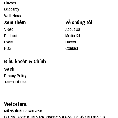
Flavors
Onboardy
Well-Ness
Xem thêm
Về chúng tôi
Video
About Us
Podcast
Media Kit
Event
Career
RSS
Contact
Điều khoản & Chính
sách
Privacy Policy
Terms Of Use
Vietcetera
Mã số thuế: 0314912825
Địa chỉ ĐKKD: 6 Thi Sách, Phường Sài Gòn, TP. Hồ Chí Minh, Việt