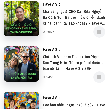
—
Have A Sip
Nhà sáng lập & CEO Dat Bike Nguyễn
Đừng quên có thể xem bản video của podcast này
Bá Cảnh Sơn: Bá chủ thế giới về ngành
tại: YouTube
xe hai bánh, tại sao không? - Have A
Sip #255
01:26:25
Và đọc những bài viết thú vị tại website: Vietcetera
—
Have A Sip
Chủ tịch Vietnam Foundation Phạm
Yêu thích tập podcast này, bạn có thể donate tại:
Đức Trung Kiên: Từ trẻ phải có được la
bàn nội tâm - Have A Sip #254
● Patreon:
https://www.patreon.com/vietcetera
01:24:26
● Buy me a coffee:
https://www.buymeacoffee.com/vietcetera
Have A Sip
Học bao nhiêu ngoại ngữ là đủ? - Have
Nếu có bất cứ góp ý, phản hồi hay mong muốn hợp