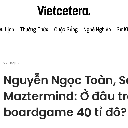
u Lịch
Thưởng Thức
Cuộc Sống
Nghề Nghiệp
Sự K
27 Thg 07
Nguyễn Ngọc Toàn, S
Maztermind: Ở đâu tr
boardgame 40 tỉ đô?