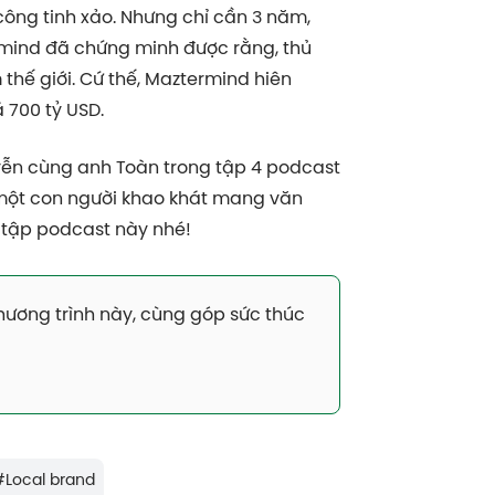
ông tinh xảo. Nhưng chỉ cần 3 năm,
mind đã chứng minh được rằng, thủ
hế giới. Cứ thế, Maztermind hiên
 700 tỷ USD.
yễn cùng anh Toàn trong tập 4 podcast
một con người khao khát mang văn
e tập podcast này nhé!
ơng trình này, cùng góp sức thúc
#
Local brand