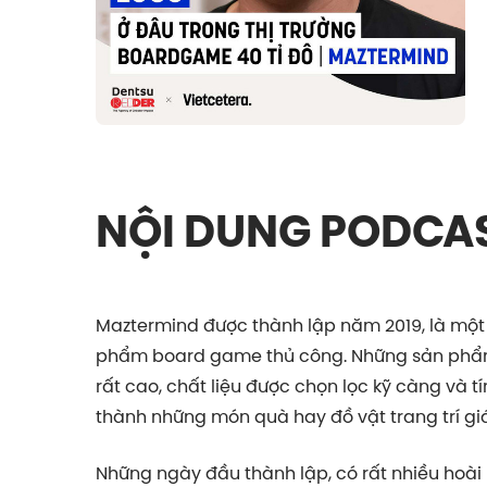
NỘI DUNG PODCA
Maztermind được thành lập năm 2019, là một
phẩm board game thủ công. Những sản phẩm
rất cao, chất liệu được chọn lọc kỹ càng và 
thành những món quà hay đồ vật trang trí giá 
Những ngày đầu thành lập, có rất nhiều hoài 