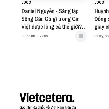
LOCO
LOCO
Daniel Nguyễn - Sáng lập
Huỳnh
Sông Cái: Có gì trong Gin
Đồng s
Việt được lòng cả thế giới? -
giày c
LOCO #6
10 Thg 08
·
29:00
03 Thg 08
Góc nhìn đa chiều về Việt Nam hiện đại