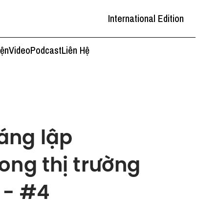
International Edition
iện
Video
Podcast
Liên Hệ
áng lập
ong thị trường
 - #4