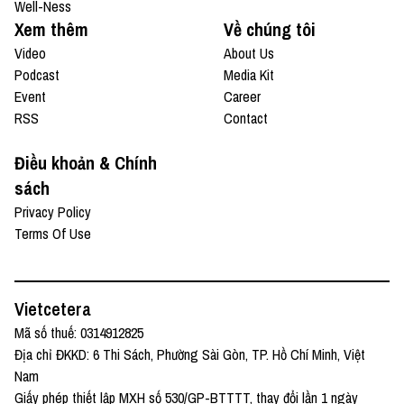
Well-Ness
Xem thêm
Về chúng tôi
Video
About Us
Podcast
Media Kit
Event
Career
RSS
Contact
Điều khoản & Chính
sách
Privacy Policy
Terms Of Use
Vietcetera
Mã số thuế: 0314912825
Địa chỉ ĐKKD: 6 Thi Sách, Phường Sài Gòn, TP. Hồ Chí Minh, Việt
Nam
Giấy phép thiết lập MXH số 530/GP-BTTTT, thay đổi lần 1 ngày