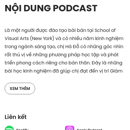
NỘI DUNG PODCAST
Là một người được đào tạo bài bản tại School of
Visual Arts (New York) và có nhiều năm kinh nghiệm
trong ngành sáng tạo, chị Hà Đỗ có những góc nhìn
rất thú vị về những phương pháp học tập và phát
triển phong cách riêng cho bản thân. Đây là những
bài học kinh nghiệm đã giúp chị đạt đến vị trí Giám
đốc sáng tạo của Đẹp Magazine nổi tiếng tại Việt
Nam như hôm nay.
XEM THÊM
Cùng host Tuân Lê trò chuyện với khách mời nữ đầu
tiên của series M.A.D., chị Hà Đỗ và lắng nghe những
Liên kết
chia sẻ và lời khuyên của chị cho các bạn trẻ làm
việc trong lĩnh vực sáng tạo nhé.