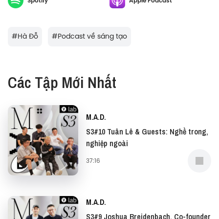
Spotify
Apple Podcast
Bạn có thể gửi email nhận xét, phản hồi và ý tưởng
cho Podcast về địa chỉ mad@vietcetera.com.
#
Hà Đỗ
#
Podcast về sáng tạo
Các Tập Mới Nhất
M.A.D.
S3#10 Tuân Lê & Guests: Nghề trong,
nghiệp ngoài
37:16
M.A.D.
S3#9 Joshua Breidenbach, Co-founder