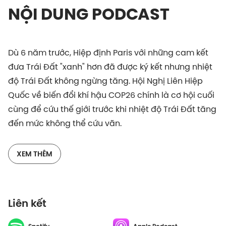
NỘI DUNG PODCAST
Dù 6 năm trước, Hiệp định Paris với những cam kết
đưa Trái Đất "xanh" hơn đã được ký kết nhưng nhiệt
độ Trái Đất không ngừng tăng. Hội Nghị Liên Hiệp
Quốc về biến đổi khí hậu COP26 chính là cơ hội cuối
cùng để cứu thế giới trước khi nhiệt độ Trái Đất tăng
đến mức không thể cứu vãn.
Tại hội nghị COP26 năm nay (diễn ra từ 31/10 đến
XEM THÊM
12/11/2021), các nhà lãnh đạo từ hơn 200 quốc gia,
đặc biệt là Việt Nam đã đưa ra những cam kết gì để
giảm thiểu ô nhiễm môi trường? Đối với các nước
Liên kết
kém phát triển, cắt giảm lượng CO2 có phải một
điều quá xa vời? Hãy cùng lắng nghe tập podcast