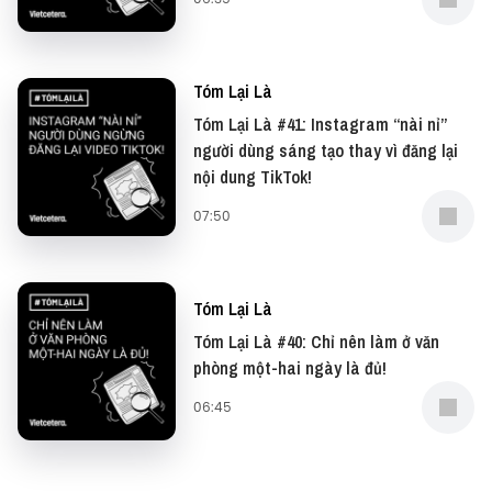
NangNiuLamThienNhienOi
- Youtube:
https://bit.ly/3G1KqwZ
- NCT:
https://bit.ly/3AYphQG
Tóm Lại Là
- Zing MP3:
https://bit.ly/3DStzLc
Tóm Lại Là #41: Instagram “nài nỉ”
người dùng sáng tạo thay vì đăng lại
nội dung TikTok!
07:50
Tóm Lại Là
Tóm Lại Là #40: Chỉ nên làm ở văn
phòng một-hai ngày là đủ!
06:45