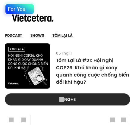
For You
PODCAST
SHOWS
TÓM LẠI LÀ
05 Thg 11
Tóm Lại Là #21: Hội nghị
COP26: Khó khăn gì xoay
quanh công cuộc chống biến
đổi khí hậu?
NGHE