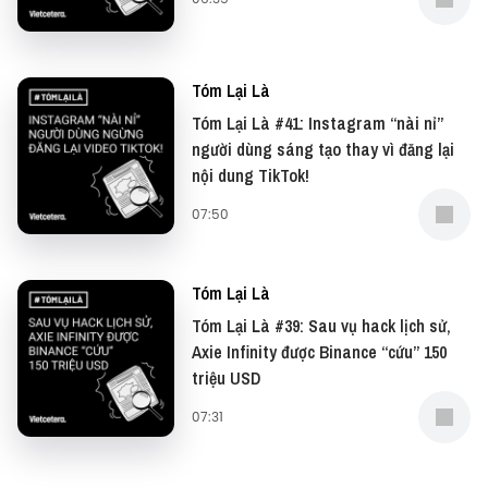
Tóm Lại Là
Tóm Lại Là #41: Instagram “nài nỉ”
người dùng sáng tạo thay vì đăng lại
nội dung TikTok!
07:50
Tóm Lại Là
Tóm Lại Là #39: Sau vụ hack lịch sử,
Axie Infinity được Binance “cứu” 150
triệu USD
07:31