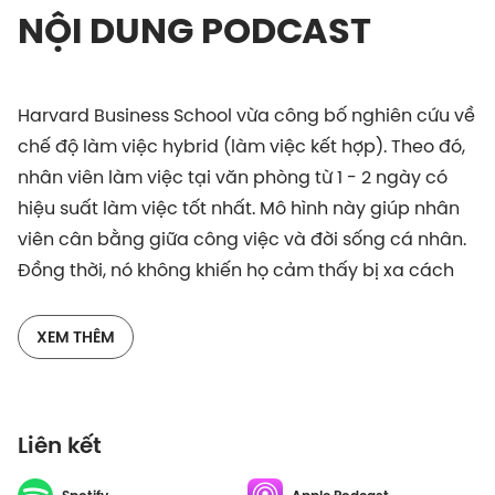
NỘI DUNG PODCAST
Harvard Business School vừa công bố nghiên cứu về
chế độ làm việc hybrid (làm việc kết hợp). Theo đó,
nhân viên làm việc tại văn phòng từ 1 - 2 ngày có
hiệu suất làm việc tốt nhất. Mô hình này giúp nhân
viên cân bằng giữa công việc và đời sống cá nhân.
Đồng thời, nó không khiến họ cảm thấy bị xa cách
với đồng nghiệp.
XEM THÊM
Bạn nghĩ sao về chế độ làm việc này? Liệu đây có
phải là sự chuyển dịch văn hóa làm việc trong
tương lai? Hãy cùng tìm hiểu trong podcast Tóm Lại
Liên kết
Là nhé.