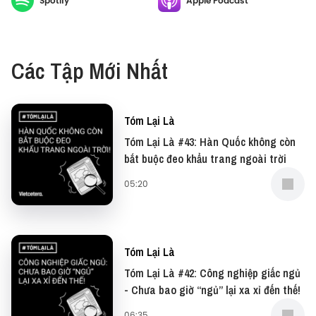
Spotify
Apple Podcast
Đừng quên bạn có thể đọc những bài viết tin tức
ngắn gọn và dễ hiểu tại website của Vietcetera nhé:
Tóm Lại Là
Các Tập Mới Nhất
Tóm Lại Là
Tóm Lại Là #43: Hàn Quốc không còn
bắt buộc đeo khẩu trang ngoài trời
05:20
Tóm Lại Là
Tóm Lại Là #42: Công nghiệp giấc ngủ
- Chưa bao giờ “ngủ” lại xa xỉ đến thế!
06:35