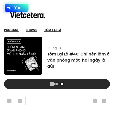
For You
PODCAST
SHOWS
TÓM LẠI LÀ
15 Thg 04
Tóm Lại Là #40: Chỉ nên làm ở
văn phòng một-hai ngày là
đủ!
NGHE