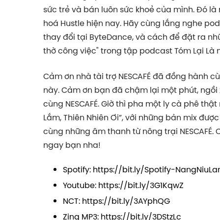
sức trẻ và bán luôn sức khoẻ của mình. Đó là
hoá Hustle hiện nay. Hãy cùng lắng nghe pod
thay đổi tại ByteDance, và cách để đặt ra nh
thờ công việc" trong tập podcast Tóm Lại Là 
Cảm ơn nhà tài trợ
NESCAFÉ
đã đồng hành cùn
này. Cảm ơn bạn đã chậm lại một phút, ngồi 
cùng NESCAFÉ. Giờ thì pha một ly cà phê thậ
Lắm, Thiên Nhiên Ơi”, với những bản mix được
cùng những âm thanh từ nông trại NESCAFÉ. Cl
ngay bạn nha!
Spotify:
https://bit.ly/Spotify-NangNiuL
Youtube:
https://bit.ly/3G1KqwZ
NCT:
https://bit.ly/3AYphQG
Zing MP3:
https://bit.ly/3DStzLc