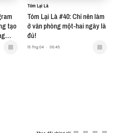
Tóm Lại Là
agram
Tóm Lại Là #40: Chỉ nên làm
ng tạo
ở văn phòng một-hai ngày là
ng
đủ!
15 Thg 04
·
06:45