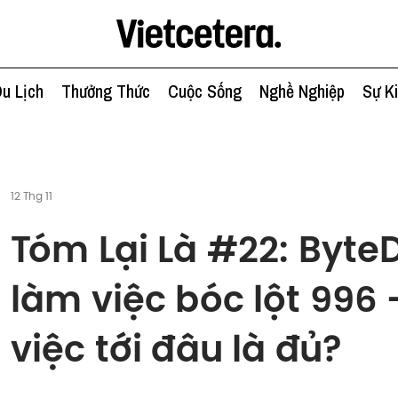
u Lịch
Thưởng Thức
Cuộc Sống
Nghề Nghiệp
Sự K
12 Thg 11
Tóm Lại Là #22: Byte
làm việc bóc lột 996 
việc tới đâu là đủ?