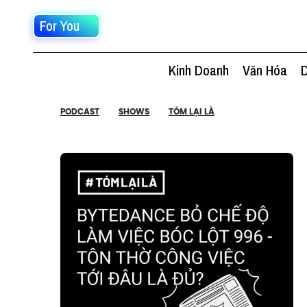
For You
Kinh Doanh
Văn Hóa
D
PODCAST
SHOWS
TÓM LẠI LÀ