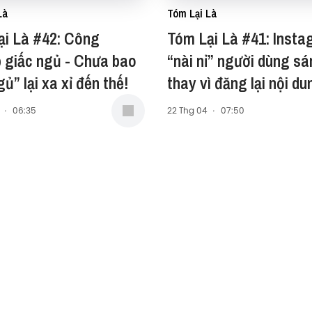
Là
Tóm Lại Là
ại Là #42: Công
Tóm Lại Là #41: Inst
 giấc ngủ - Chưa bao
“nài nỉ” người dùng sá
gủ” lại xa xỉ đến thế!
thay vì đăng lại nội du
TikTok!
·
06:35
22 Thg 04
·
07:50