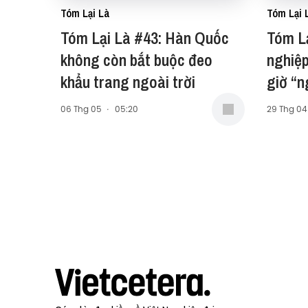
Tóm Lại Là
Tóm Lại 
Tóm Lại Là #43: Hàn Quốc
Tóm L
không còn bắt buộc đeo
nghiệp
khẩu trang ngoài trời
giờ “n
06 Thg 05
·
05:20
29 Thg 04