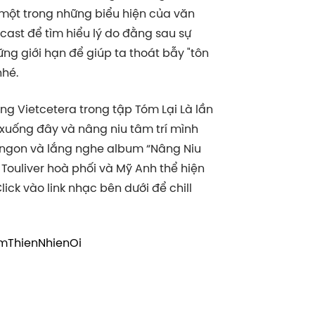
 một trong những biểu hiện của văn
cast để tìm hiểu lý do đằng sau sự
ững giới hạn để giúp ta thoát bẫy "tôn
nhé.
g Vietcetera trong tập Tóm Lại Là lần
xuống đây và nâng niu tâm trí mình
t ngon và lắng nghe album “Nâng Niu
 Touliver hoà phối và Mỹ Anh thể hiện
ick vào link nhạc bên dưới để chill
amThienNhienOi