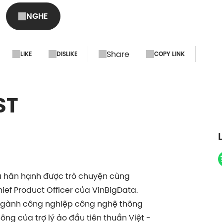
NGHE
Share
LIKE
DISLIKE
COPY LINK
ST
ra hân hạnh được trò chuyện cùng
ef Product Officer của VinBigData.
ngành công nghiệp công nghệ thông
ông của trợ lý ảo đầu tiên thuần Việt -