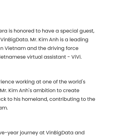
era is honored to have a special guest,
 VinBigData. Mr. Kim Anh is a leading
 in Vietnam and the driving force
ietnamese virtual assistant - ViVi.
ence working at one of the world's
r. Kim Anh's ambition to create
k to his homeland, contributing to the
nam.
 five-year journey at VinBigData and