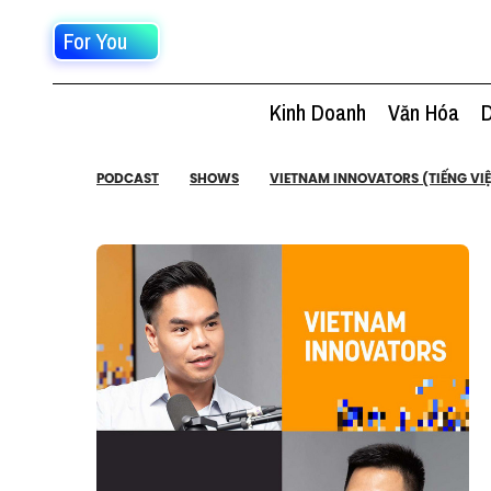
For You
Kinh Doanh
Văn Hóa
D
PODCAST
SHOWS
VIETNAM INNOVATORS (TIẾNG VIỆ