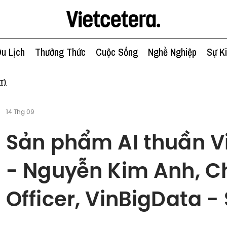
u Lịch
Thưởng Thức
Cuộc Sống
Nghề Nghiệp
Sự K
T)
14 Thg 09
Sản phẩm AI thuần Vi
- Nguyễn Kim Anh, Ch
Officer, VinBigData -