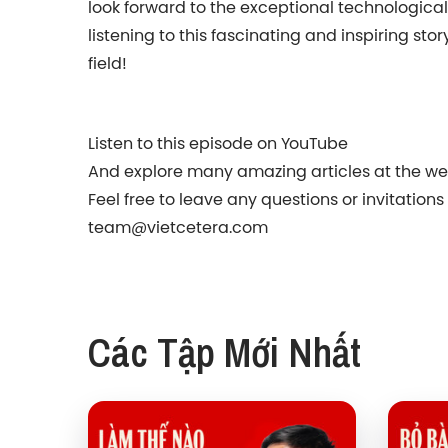
look forward to the exceptional technological 
listening to this fascinating and inspiring sto
field!
Listen to this episode on YouTube
And explore many amazing articles at the we
Feel free to leave any questions or invitation
team@vietcetera.com
Các Tập Mới Nhất