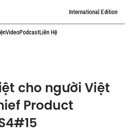
International Edition
iện
Video
Podcast
Liên Hệ
ệt cho người Việt
ief Product
 S4#15