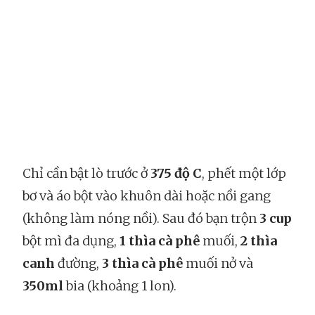
Chỉ cần bật lò trước ở
375 độ C
, phết một lớp
bơ và áo bột vào khuôn dài hoặc nồi gang
(không làm nóng nồi). Sau đó bạn trộn
3 cup
bột mì đa dụng,
1 thìa cà phê
muối,
2 thìa
canh
đường,
3 thìa cà phê
muối nở và
350ml
bia (khoảng 1 lon).