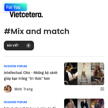
For You
#
Mix and match
BÀI VIẾT
9
FASHION FORUM
Intellectual Chic - Những bộ cánh
giúp bạn trông “tri thức” hơn
Minh Trang
FASHION FORUM