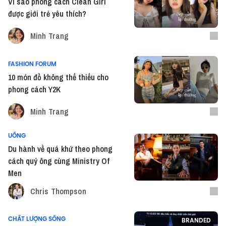
Vì sao phong cách Clean Girl
được giới trẻ yêu thích?
Minh Trang
FASHION FORUM
10 món đồ không thể thiếu cho
phong cách Y2K
Minh Trang
UỐNG
Du hành về quá khứ theo phong
cách quý ông cùng Ministry Of
Men
Chris Thompson
CHẤT LƯỢNG SỐNG
BRANDED