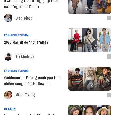
5 Xu hướng thời trang giúp tủ đồ
nam "ngon mắt" hơn
Diệp Khoa
FASHION FORUM
2023 Mặc gì để thời trang?
Trí Minh Lê
FASHION FORUM
Goblincore - Phong cách yêu tinh
chiếm sóng mùa Halloween
Minh Trang
BEAUTY