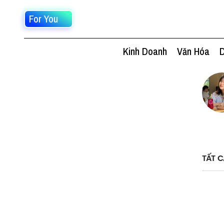
For You
Kinh Doanh
Văn Hóa
D
TẤT C