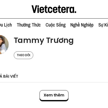
u Lịch
Thưởng Thức
Cuộc Sống
Nghề Nghiệp
Sự K
Tammy Trương
THEO DÕI
Ả BÀI VIẾT
Xem thêm