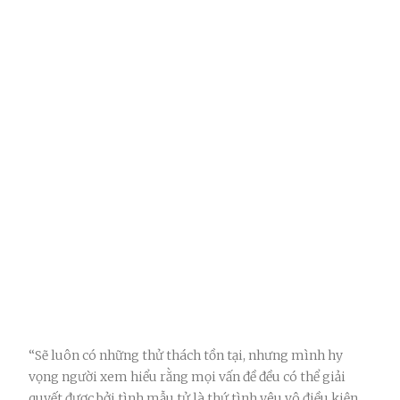
“Sẽ luôn có những thử thách tồn tại, nhưng mình hy
vọng người xem hiểu rằng mọi vấn đề đều có thể giải
quyết được bởi tình mẫu tử là thứ tình yêu vô điều kiện,