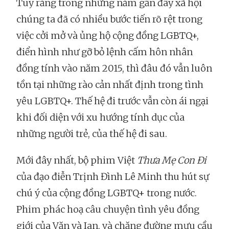
Tuy rằng trong những năm gần đây xã hội
chúng ta đã có nhiều bước tiến rõ rệt trong
việc cởi mở và ủng hộ cộng đồng LGBTQ+,
điển hình như gỡ bỏ lệnh cấm hôn nhân
đồng tính vào năm 2015, thì đâu đó vẫn luôn
tồn tại những rào cản nhất định trong tình
yêu LGBTQ+. Thế hệ đi trước vẫn còn ái ngại
khi đối diện với xu hướng tính dục của
những người trẻ, của thế hệ đi sau.
Mới đây nhất, bộ phim Việt
Thưa Mẹ Con Đi
của đạo điễn Trịnh Đình Lê Minh thu hút sự
chú ý của cộng đồng LGBTQ+ trong nước.
Phim phác hoạ câu chuyện tình yêu đồng
giới của Văn và Ian, và chặng đường mưu cầu