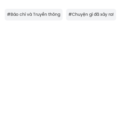
#
Báo chí và Truyền thông
#
Chuyện gì đã xảy ra!