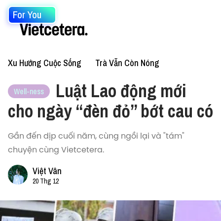
For You
Xu Hướng Cuộc Sống
Trà Vẫn Còn Nóng
Luật Lao động mới
Well-ness
cho ngày “đèn đỏ” bớt cau có
Gần đến dịp cuối năm, cùng ngồi lại và "tám"
chuyện cùng Vietcetera.
Việt Vân
20 Thg 12