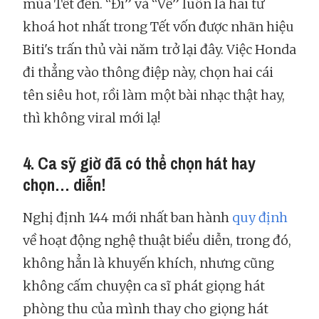
mùa Tết đến. “Đi” và “Về” luôn là hai từ
khoá hot nhất trong Tết vốn được nhãn hiệu
Biti's trấn thủ vài năm trở lại đây. Việc Honda
đi thẳng vào thông điệp này, chọn hai cái
tên siêu hot, rồi làm một bài nhạc thật hay,
thì không viral mới lạ!
4. Ca sỹ giờ đã có thể chọn hát hay
chọn… diễn!
Nghị định 144 mới nhất ban hành
quy định
về hoạt động nghệ thuật biểu diễn, trong đó,
không hẳn là khuyến khích, nhưng cũng
không cấm chuyện ca sĩ phát giọng hát
phòng thu của mình thay cho giọng hát