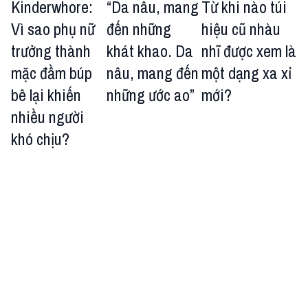
Kinderwhore:
“Da nâu, mang
Từ khi nào túi
Vì sao phụ nữ
đến những
hiệu cũ nhàu
trưởng thành
khát khao. Da
nhĩ được xem là
mặc đầm búp
nâu, mang đến
một dạng xa xỉ
bê lại khiến
những ước ao”
mới?
nhiều người
khó chịu?