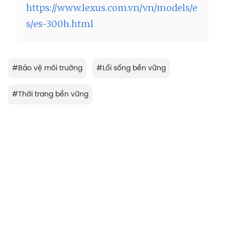
https://w
ww.lexus.com.vn/vn/models/e
s/es-300h.html
#
Bảo vệ môi trường
#
Lối sống bền vững
#
Thời trang bền vững