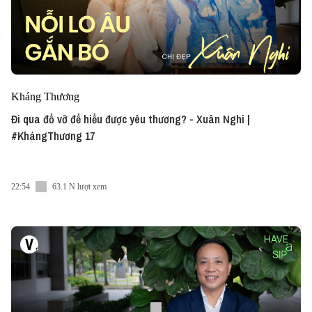
Kháng Thương
Đi qua đổ vỡ để hiểu được yêu thương? - Xuân Nghi |
#KhángThương 17
22:54
63.1 N lượt xem