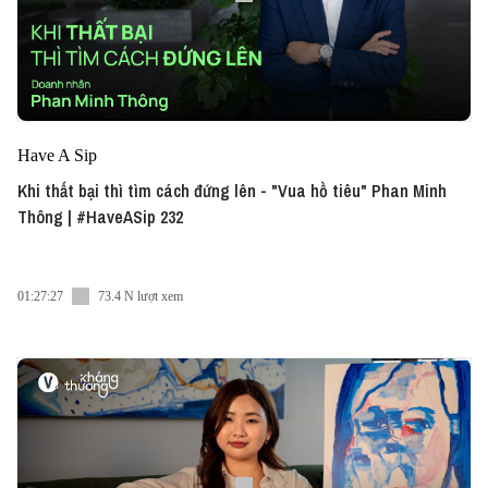
Have A Sip
Khi thất bại thì tìm cách đứng lên - "Vua hồ tiêu" Phan Minh
Thông | #HaveASip 232
01:27:27
73.4 N lượt xem