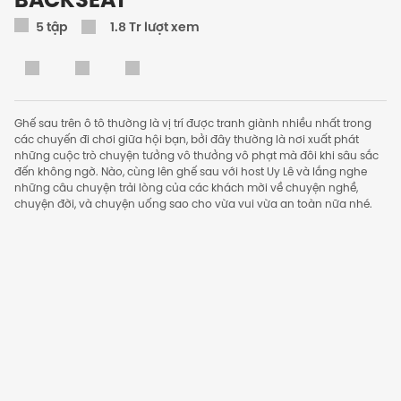
5
tập
1.8 Tr lượt xem
Ghế sau trên ô tô thường là vị trí được tranh giành nhiều nhất trong
các chuyến đi chơi giữa hội bạn, bởi đây thường là nơi xuất phát
những cuộc trò chuyện tưởng vô thưởng vô phạt mà đôi khi sâu sắc
đến không ngờ. Nào, cùng lên ghế sau với host Uy Lê và lắng nghe
những câu chuyện trải lòng của các khách mời về chuyện nghề,
chuyện đời, và chuyện uống sao cho vừa vui vừa an toàn nữa nhé.