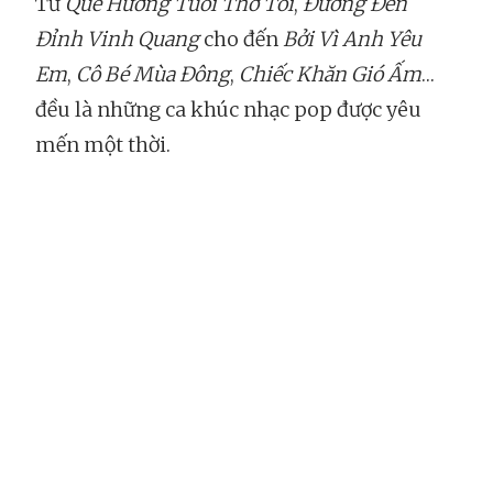
Từ
Quê Hương Tuổi Thơ Tôi
,
Đường Đến
Đỉnh Vinh Quang
cho đến
Bởi Vì Anh Yêu
Em
,
Cô Bé Mùa Đông
,
Chiếc Khăn Gió Ấm
…
đều là những ca khúc nhạc pop được yêu
mến một thời.