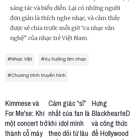
sáng tác và biểu diễn. Lại có những người
đơn giản là thích nghe nhạc, và cảm thấy
được sẻ chia trước mỗi giờ “ca nhạc văn
nghệ” của nhạc trẻ Việt Nam.
#
Nhạc Việt
#
Xu hướng âm nhạc
#
Chương trình truyền hình
Kimmese và
Cảm giác “sĩ”
Hưng
For Me'se: Khi
nhất của fan là
BlackhearteD
một concert trở
khi idol mình
và công thức
thành cỗ máy
theo dõi từ lâu
để Hollywood