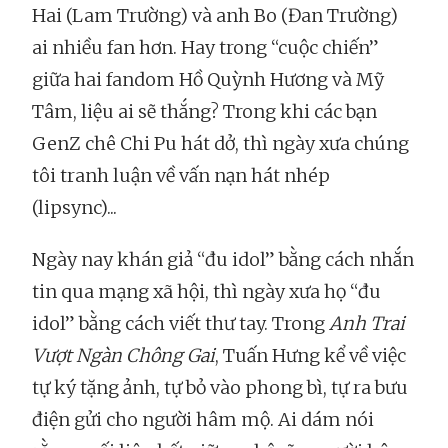
Hai (Lam Trường) và anh Bo (Đan Trường)
ai nhiều fan hơn. Hay trong “cuộc chiến”
giữa hai fandom Hồ Quỳnh Hương và Mỹ
Tâm, liệu ai sẽ thắng? Trong khi các bạn
GenZ chê Chi Pu hát dở, thì ngày xưa chúng
tôi tranh luận về vấn nạn hát nhép
(lipsync)...
Ngày nay khán giả “đu idol” bằng cách nhắn
tin qua mạng xã hội, thì ngày xưa họ “đu
idol” bằng cách viết thư tay. Trong
Anh Trai
Vượt Ngàn Chông Gai
, Tuấn Hưng kể về việc
tự ký tặng ảnh, tự bỏ vào phong bì, tự ra bưu
điện gửi cho người hâm mộ. Ai dám nói