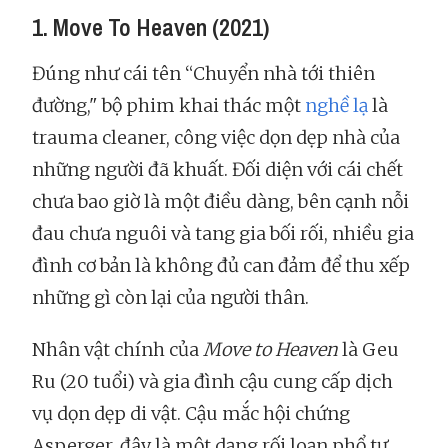
1. Move To Heaven (2021)
Đúng như cái tên “Chuyển nhà tới thiên
đường," bộ phim khai thác một
nghề lạ
là
trauma cleaner, công việc dọn dẹp nhà của
những người đã khuất. Đối diện với cái chết
chưa bao giờ là một điều dàng, bên cạnh nỗi
đau chưa nguôi và tang gia bối rối, nhiều gia
đình cơ bản là không đủ can đảm để thu xếp
những gì còn lại của người thân.
Nhân vật chính của
Move to Heaven
là Geu
Ru (20 tuổi) và gia đình cậu cung cấp dịch
vụ dọn dẹp di vật. Cậu mắc hội chứng
Asperger, đây là một dạng rối loạn phổ tự