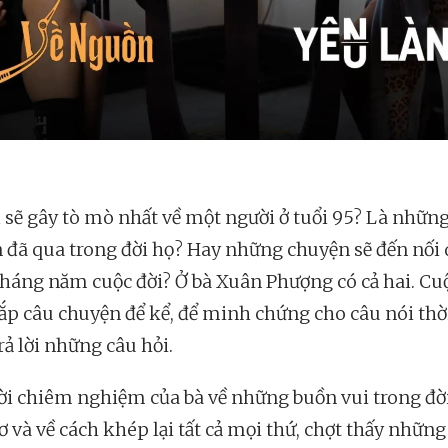
ì sẽ gây tò mò nhất về một người ở tuổi 95? Là nhữn
 đã qua trong đời họ? Hay những chuyện sẽ đến nối 
háng năm cuộc đời? Ở bà Xuân Phượng có cả hai. Cuộ
 ắp câu chuyện để kể, để minh chứng cho câu nói thờ
trả lời những câu hỏi.
ời chiêm nghiệm của bà về những buồn vui trong đời
 và về cách khép lại tất cả mọi thứ, chợt thấy những