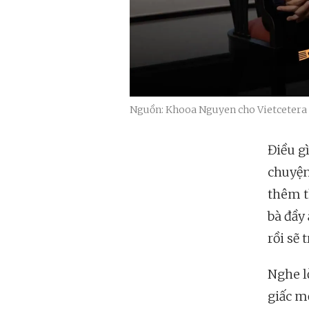
Nguồn: Khooa Nguyen cho Vietcetera
Điều g
chuyện
thêm t
bà đầy
rồi sẽ 
Nghe l
giấc mơ