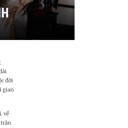
g
dài
c đời
i gian
, về
 trăn