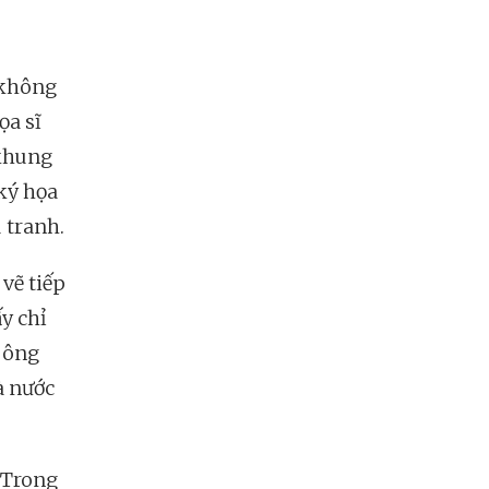
 không
ọa sĩ
 khung
 ký họa
 tranh.
vẽ tiếp
y chỉ
 ông
à nước
 Trong