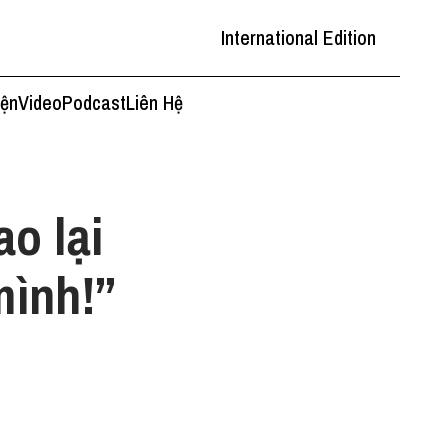
International Edition
iện
Video
Podcast
Liên Hệ
o lại
mình!”