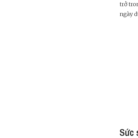
trở tr
ngày d
Sức 