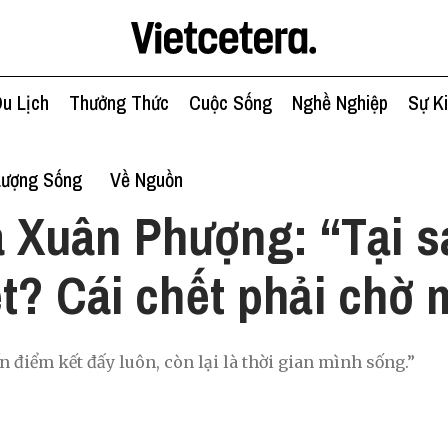
u Lịch
Thưởng Thức
Cuộc Sống
Nghề Nghiệp
Sự K
Lượng Sống
Về Nguồn
 Xuân Phượng: “Tại sa
t? Cái chết phải chờ 
 điểm kết đấy luôn, còn lại là thời gian mình sống.”