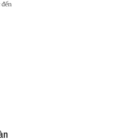
c đến
àn