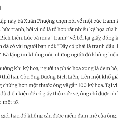
n
tập này, bà Xuân Phượng chọn nói về một bức tranh
 bức tranh, bởi vì nó là tổ hợp rất nhiều ký họa của h
Bích Liên. Lúc bà mua “tranh” về, bồi lại giấy, đóng
n đã có vài người bạn nói: “Đây có phải là tranh đâu,
”. Bà lặng im không nói, những người đó không hiểu
hường khi ký hoạ, người ta phác họa xong là đem bỏ, 
ờ thứ hai. Còn ông Dương Bích Liên, trên một khổ giấ
 chừng hơn một thước ông vẽ gần 100 ký họa. Tại vì
đủ điều kiện để có giấy thỏa sức vẽ, ông chỉ được nh
o một tờ.
giới hạn đó không cản được niềm đam mê của ông.