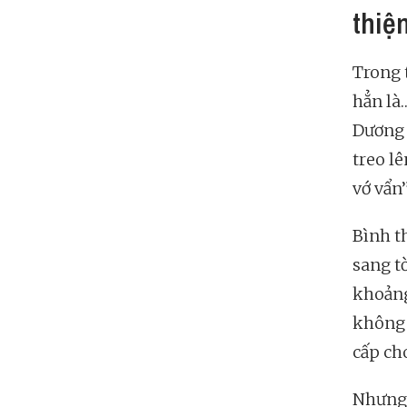
thiệ
Trong 
hẳn là…
Dương 
treo lê
vớ vẩn
Bình t
sang t
khoảng
không 
cấp ch
Nhưng 