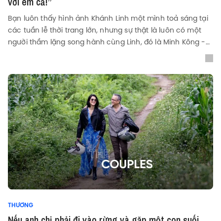
với em cả!”
Bạn luôn thấy hình ảnh Khánh Linh một mình toả sáng tại
các tuần lễ thời trang lớn, nhưng sự thật là luôn có một
người thầm lặng song hành cùng Linh, đó là Minh Kông -
người yêu của Linh.
THƯƠNG
Nếu anh chị phải đi vào rừng và gặp một con suối