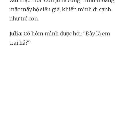
vẫn mặc thôi. Còn Julia cũng thỉnh thoảng
mặc mấy bộ siêu già, khiến mình đi cạnh
như trẻ con.
Julia:
Có hôm mình được hỏi: “Đây là em
trai hả?”