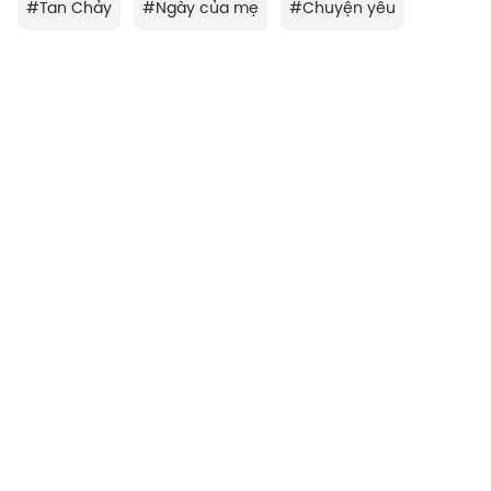
#
Tan Chảy
#
Ngày của mẹ
#
Chuyện yêu