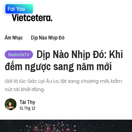
For You
Âm Nhạc
Dịp Nào Nhịp Đó
Dịp Nào Nhịp Đó: Khi
RadioOnTV
đếm ngược sang năm mới
Giờ là lúc Gác Lại Âu Lo, lật sang chương mới, bấm
nút tái khởi động.
Tài Thy
31 Thg 12