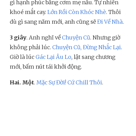
gì hạnh phúc bằng cơm mẹ nấu. Tự nhiên
khoé mắt cay.
Lớn Rồi Còn Khóc Nhè
. Thôi
dù gì sang năm mới, anh cũng sẽ
Đi Về Nhà
.
3 giây
. Anh nghĩ về
Chuyện Cũ
. Nhưng giờ
không phải lúc.
Chuyện Cũ, Đừng Nhắc Lại
.
Giờ là lúc
Gác Lại Âu Lo
, lật sang chương
mới, bấm nút tái khởi động.
Hai. Một
.
Mặc Sự Đời!
Cứ Chill Thôi
.