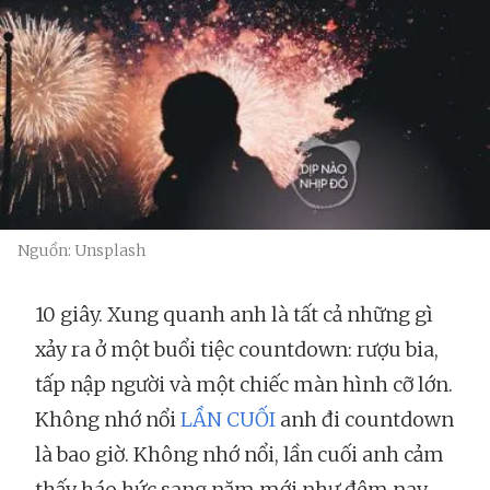
Nguồn: Unsplash
10 giây. Xung quanh anh là tất cả những gì
xảy ra ở một buổi tiệc countdown: rượu bia,
tấp nập người và một chiếc màn hình cỡ lớn.
Không nhớ nổi
LẦN CUỐI
anh đi countdown
là bao giờ. Không nhớ nổi, lần cuối anh cảm
thấy háo hức sang năm mới như đêm nay.