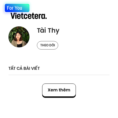
For You
Tài Thy
THEO DÕI
TẤT CẢ BÀI VIẾT
Xem thêm