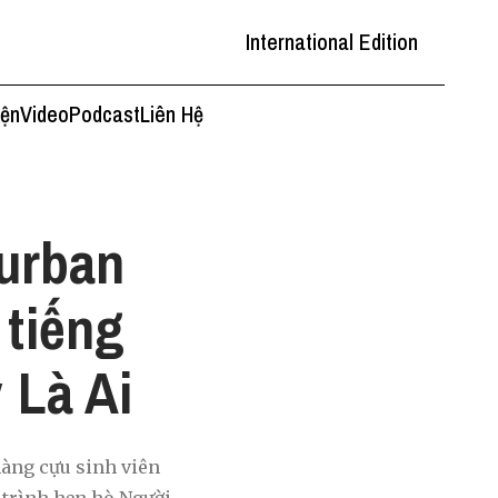
International Edition
iện
Video
Podcast
Liên Hệ
urban
 tiếng
 Là Ai
chàng cựu sinh viên