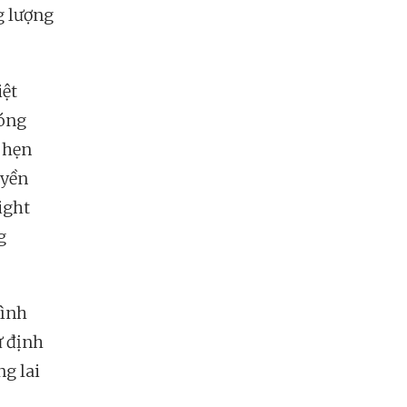
g lượng
iệt
hóng
 hẹn
uyền
ight
g
rình
ự định
ng lai