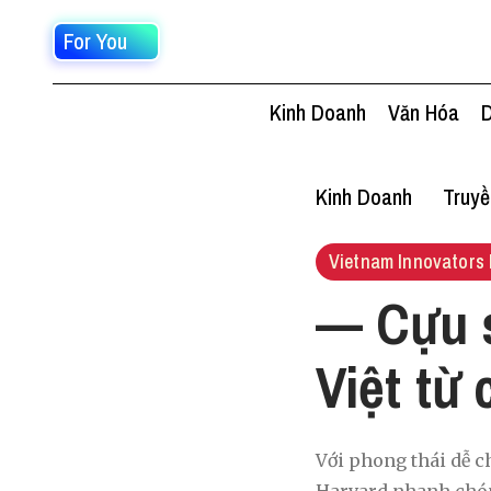
For You
Kinh Doanh
Văn Hóa
D
Kinh Doanh
Truy
Vietnam Innovators 
— Cựu s
Việt từ
Với phong thái dễ ch