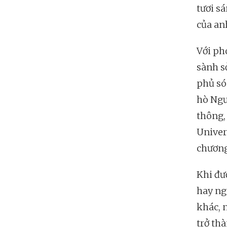
tươi s
của an
Với pho
sành s
phủ só
hò Ngườ
thông,
Univer
chương
Khi đư
hay ng
khác, 
trở thà