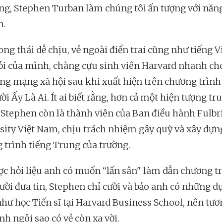
áng, Stephen Turban làm chúng tôi ấn tượng với năn
h.
ng thái dễ chịu, vẻ ngoài điển trai cũng như tiếng V
ỏi của mình, chàng cựu sinh viên Harvard nhanh c
ng mạng xã hội sau khi xuất hiện trên chương trình
i Ấy Là Ai. Ít ai biết rằng, hơn cả một hiện tượng tr
 Stephen còn là thành viên của Ban điều hành Fulbr
sity Việt Nam, chịu trách nhiệm gây quỹ và xây dựn
 trình tiếng Trung của trường.
ợc hỏi liệu anh có muốn “lấn sân" làm dẫn chương t
ười đưa tin, Stephen chỉ cười và bảo anh có những d
như học Tiến sĩ tại Harvard Business School, nên tươ
nh ngôi sao có vẻ còn xa vời.