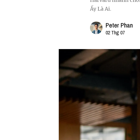
Harvard nhanh chón
Ấy Là Ai.
Peter Phan
02 Thg 07