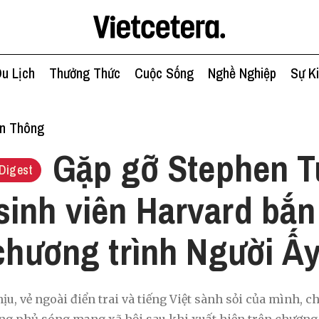
u Lịch
Thưởng Thức
Cuộc Sống
Nghề Nghiệp
Sự K
ền Thông
Gặp gỡ Stephen T
Digest
inh viên Harvard bắn
 chương trình Người Ấy
ịu, vẻ ngoài điển trai và tiếng Việt sành sỏi của mình, 