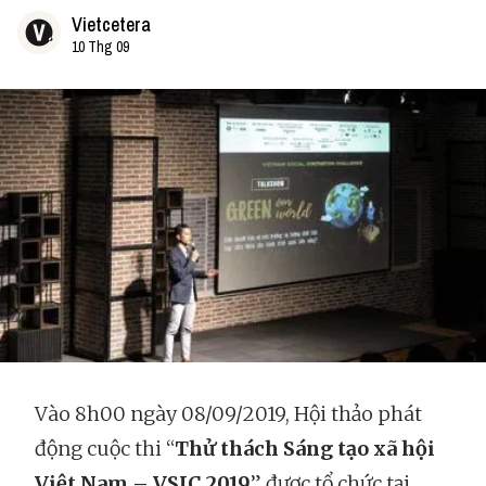
Vietcetera
10 Thg 09
Vào 8h00 ngày 08/09/2019, Hội thảo phát
động cuộc thi “
Thử thách Sáng tạo xã hội
Việt Nam – VSIC 2019
” được tổ chức tại