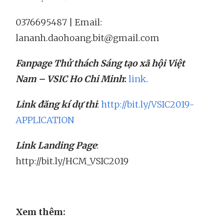
0376695487 | Email:
lananh.daohoang.bit@gmail.com
Fanpage Thử thách Sáng tạo xã hội Việt
Nam – VSIC Ho Chi Minh
:
link
.
Link đăng kí dự thi
:
http://bit.ly/VSIC2019-
APPLICATION
Link Landing Page
:
http://bit.ly/HCM_VSIC2019
Xem thêm: