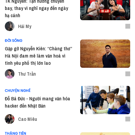
TK Nguyễn: Tận hưởng chuyến
bay, thay vì nghĩ ngay đến ngày
hạ cánh
Hải My
ĐỜI SỐNG
Gặp gỡ Nguyễn Kiên: “Chàng thơ”
Hà Nội đam mê làm văn hoá vì
tình yêu phố thị lớn lao
Thư Trần
CHUYỆN NGHỀ
Đỗ Bá Đức - Người mang văn hóa
hacker đến Nhật Bản
Cao Miêu
THĂNG TIẾN