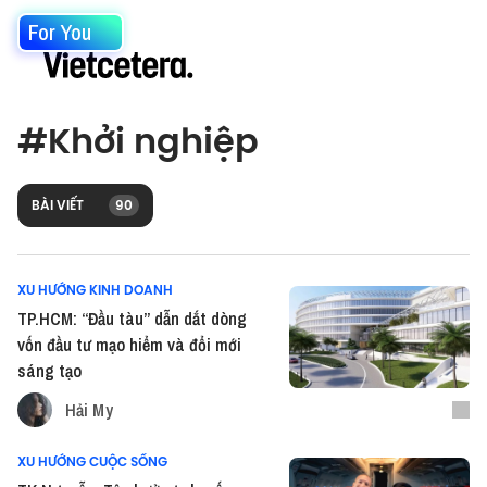
For You
#
Khởi nghiệp
BÀI VIẾT
90
XU HƯỚNG KINH DOANH
TP.HCM: “Đầu tàu” dẫn dắt dòng
vốn đầu tư mạo hiểm và đổi mới
sáng tạo
Hải My
XU HƯỚNG CUỘC SỐNG