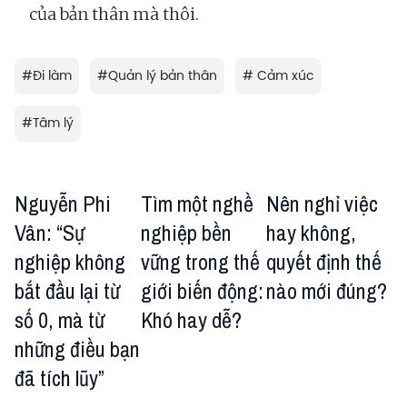
của bản thân mà thôi.
#
Đi làm
#
Quản lý bản thân
#
Cảm xúc
#
Tâm lý
Nguyễn Phi
Tìm một nghề
Nên nghỉ việc
Vân: “Sự
nghiệp bền
hay không,
nghiệp không
vững trong thế
quyết định thế
bắt đầu lại từ
giới biến động:
nào mới đúng?
số 0, mà từ
Khó hay dễ?
những điều bạn
đã tích lũy”