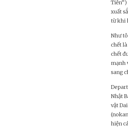
Tiễn”)
xuất s
từ khi
Như tô
chết là
chết đ
mạnh v
sang c
Depart
Nhật B
vật Da
(nokan
hiện c