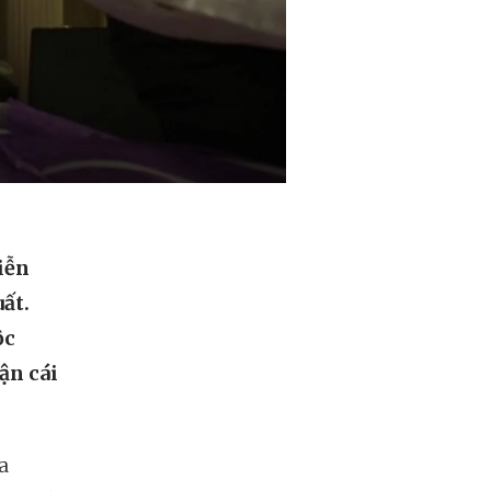
iễn
ất.
ộc
ận cái
a