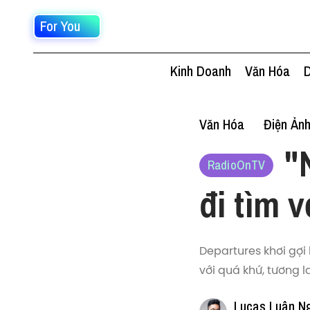
For You
Kinh Doanh
Văn Hóa
D
Văn Hóa
Điện Ản
"
RadioOnTV
đi tìm 
Departures khơi gợi
với quá khứ, tương l
Lucas Luân N