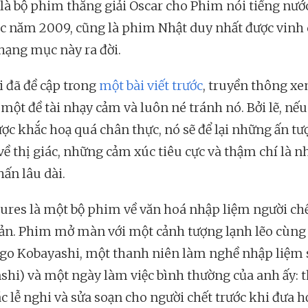
 là bộ phim thắng giải Oscar cho Phim nói tiếng nướ
ắc năm 2009, cũng là phim Nhật duy nhất được vinh
 hạng mục này ra đời.
i đã đề cập trong
một bài viết trước
, truyền thông xe
 một đề tài nhạy cảm và luôn né tránh nó. Bởi lẽ, nếu
ược khắc hoạ quá chân thực, nó sẽ để lại những ấn t
ề thị giác, những cảm xúc tiêu cực và thậm chí là 
hấn lâu dài.
ures là một bộ phim về văn hoá nhập liệm người chế
ản. Phim mở màn với một cảnh tượng lạnh lẽo cùng
igo Kobayashi, một thanh niên làm nghề nhập liệm 
shi) và một ngày làm việc bình thường của anh ấy: 
ác lễ nghi và sửa soạn cho người chết trước khi đưa h