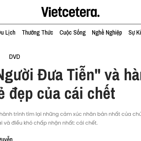
u Lịch
Thưởng Thức
Cuộc Sống
Nghề Nghiệp
Sự K
h
DVD
Người Đưa Tiễn" và hà
vẻ đẹp của cái chết
 hành trình tìm lại những cảm xúc nhân bản nhất của chú
ai và điều khó chấp nhận nhất: cái chết.
guyễn