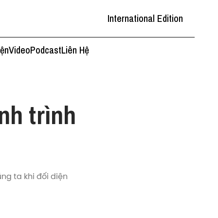
International Edition
iện
Video
Podcast
Liên Hệ
nh trình
ng ta khi đối diện