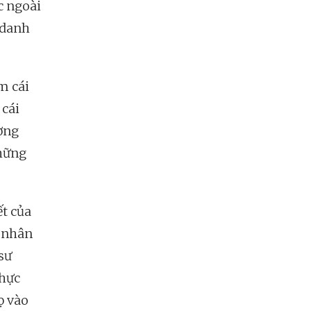
c ngoài
 danh
m cái
 cái
ượng
những
t của
 nhân
sư
thực
ọ vào