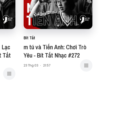
Bít Tất
: Lạc
m tú và Tiến Anh: Chơi Trò
t Tất
Yêu - Bít Tất Nhạc #272
23 Thg 03
·
21:57