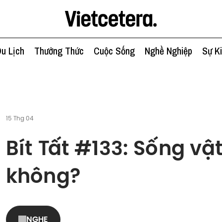
u Lịch
Thưởng Thức
Cuộc Sống
Nghề Nghiệp
Sự K
15 Thg 04
Bít Tất #133: Sống vậ
không?
NGHE