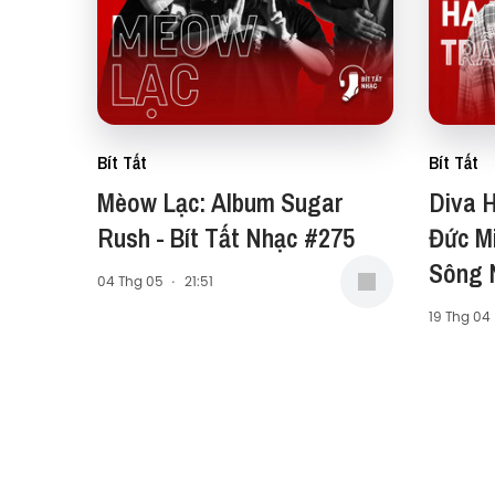
Bít Tất
Bít Tất
Mèow Lạc: Album Sugar
Diva H
Rush - Bít Tất Nhạc #275
Đức M
Sông N
04 Thg 05
·
21:51
Nhạc 
19 Thg 04