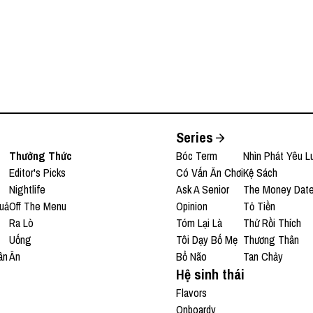
Series
Thưởng Thức
Bóc Term
Nhìn Phát Yêu L
Editor's Picks
Có Vấn Ăn Chơi
Kệ Sách
Nightlife
Ask A Senior
The Money Dat
uả
Off The Menu
Opinion
Tỏ Tiền
Ra Lò
Tóm Lại Là
Thử Rồi Thích
Uống
Tôi Dạy Bố Mẹ
Thương Thân
ân
Ăn
Bổ Não
Tan Chảy
Hệ sinh thái
Flavors
Onboardy