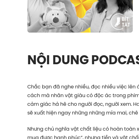
NỘI DUNG PODCA
Chắc bạn đã nghe nhiều, đọc nhiều việc lên á
cách mà nhân vật giàu có độc ác trong phim, 
cảm giác hả hê cho người đọc, người xem. Ha
sẽ xuất hiện ngay những những mỉa mai, chê
Nhưng chủ nghĩa vật chất liệu có hoàn toàn x
mua được hạnh phúc”, nhưng tiền và vật chất