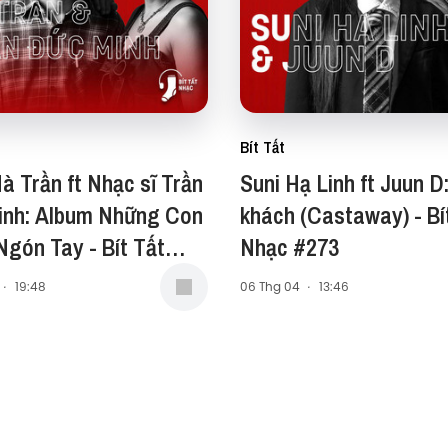
Bít Tất
à Trần ft Nhạc sĩ Trần
Suni Hạ Linh ft Juun D
inh: Album Những Con
khách (Castaway) - Bí
gón Tay - Bít Tất
Nhạc #273
#274
·
19:48
06 Thg 04
·
13:46