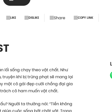
Share
LIKE
DISLIKE
COPY LINK
ST
n lối sống chạy theo vật chất. Như
truyện khi bị trừng phạt sẽ mang lại
y một cô gái đẹp cưới chồng đại gia
 trách cô ham muốn vật chất.
ấu? Người ta thường nói: “Tiền không
 giúp cuộc sống bớt chật vật. Trong