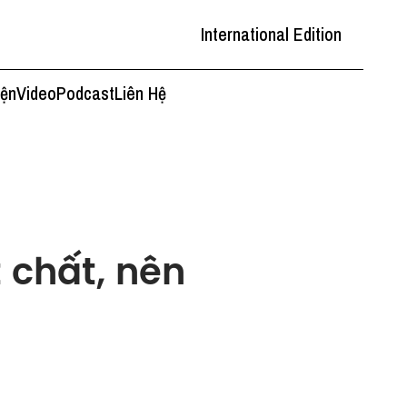
International Edition
iện
Video
Podcast
Liên Hệ
t chất, nên