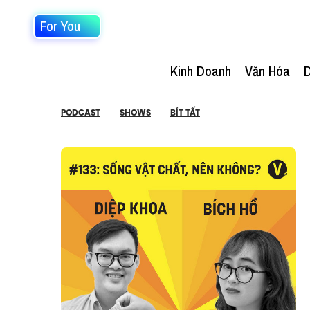
For You
Kinh Doanh
Văn Hóa
D
PODCAST
SHOWS
BÍT TẤT