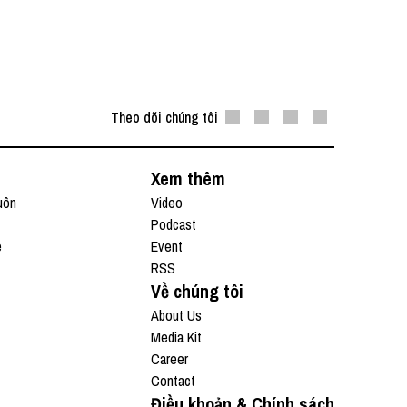
Theo dõi chúng tôi
Xem thêm
uôn
Video
Podcast
e
Event
RSS
Về chúng tôi
About Us
Media Kit
Career
Contact
Điều khoản & Chính sách