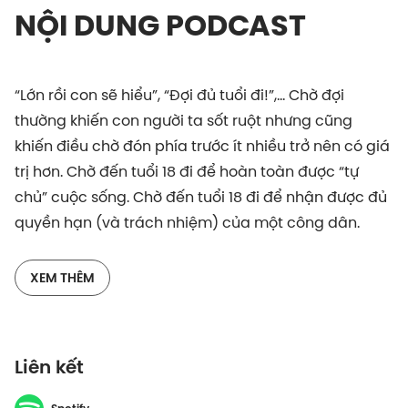
NỘI DUNG PODCAST
“Lớn rồi con sẽ hiểu”, “Đợi đủ tuổi đi!”,... Chờ đợi
thường khiến con người ta sốt ruột nhưng cũng
khiến điều chờ đón phía trước ít nhiều trở nên có giá
trị hơn. Chờ đến tuổi 18 đi để hoàn toàn được “tự
chủ” cuộc sống. Chờ đến tuổi 18 đi để nhận được đủ
quyền hạn (và trách nhiệm) của một công dân.
18+ không chỉ là một nhãn dán trong phim ảnh, ấn
XEM THÊM
phẩm văn hoá nữa, mà còn xuất hiện trong nhiều
mặt khác của đời sống xã hội. Trong tập podcast
này, Diệp Khoa, Ngọc Bích và Elle Nguyễn này sẽ
Liên kết
cùng bàn luận xem từ khi nào và tại sao tuổi 18 lại
trở thành một con số đặc biệt ở nhiều quốc gia. Và