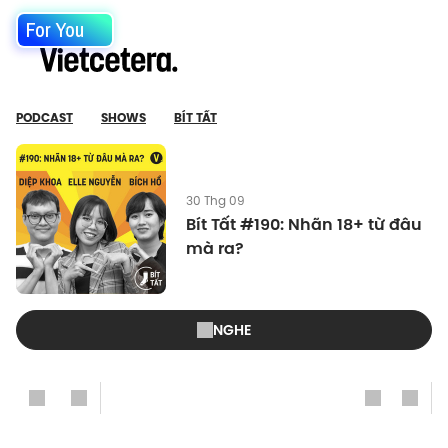
For You
PODCAST
SHOWS
BÍT TẤT
30 Thg 09
Bít Tất #190: Nhãn 18+ từ đâu
mà ra?
NGHE