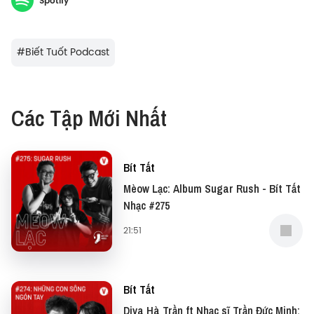
Spotify
hơn cả, nếu không phải là tuổi 18 thì độ tuổi nào
chúng ta mới trưởng thành?
#
Biết Tuốt Podcast
Các Tập Mới Nhất
Bít Tất
Mèow Lạc: Album Sugar Rush - Bít Tất
Nhạc #275
21:51
Bít Tất
Diva Hà Trần ft Nhạc sĩ Trần Đức Minh: