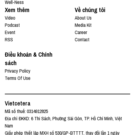
Well-Ness
Xem thêm
Về chúng tôi
Video
About Us
Podcast
Media Kit
Event
Career
RSS
Contact
Điều khoản & Chính
sách
Privacy Policy
Terms Of Use
Vietcetera
Mã số thuế: 0314912825
Địa chỉ ĐKKD: 6 Thi Sách, Phường Sài Gòn, TP. Hồ Chí Minh, Việt
Nam
Giấy phép thiết lập MXH số 530/GP-BTTTT, thay đổi lần 1 ngày