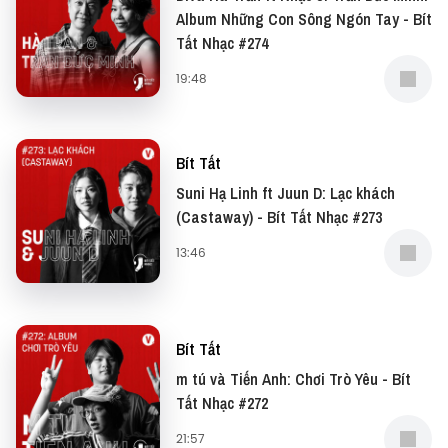
Album Những Con Sông Ngón Tay - Bít
Tất Nhạc #274
19:48
Bít Tất
Suni Hạ Linh ft Juun D: Lạc khách
(Castaway) - Bít Tất Nhạc #273
13:46
Bít Tất
m tú và Tiến Anh: Chơi Trò Yêu - Bít
Tất Nhạc #272
21:57