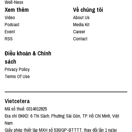
Well-Ness
Xem thêm
Về chúng tôi
Video
About Us
Podcast
Media Kit
Event
Career
RSS
Contact
Điều khoản & Chính
sách
Privacy Policy
Terms Of Use
Vietcetera
Mã số thuế: 0314912825
Địa chỉ ĐKKD: 6 Thi Sách, Phường Sài Gòn, TP. Hồ Chí Minh, Việt
Nam
Giấy phép thiết lập MXH số 530/GP-BTTTT, thay đổi lần 1 ngày