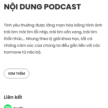
NỘI DUNG PODCAST
Tình yêu thường được lãng mạn hóa bằng hình ảnh
trái tim: trái tim lỗi nhịp, trái tim xốn xang, trái tim
thổn thức,... Nhưng theo lý giải khoa học, tất cả
những cảm xúc của chúng ta đều gắn liền với các
hormone từ não bộ.
Theo một nghiên cứu của nhà nhân chủng học
Helen Fisher tại Đai học Rutgers, tình yêu được chia
XEM THÊM
làm 3 giai đoạn: Khao khát, Say đắm và Gắn bó. Mỗi
giai đoạn sẽ có những cảm xúc đặc trưng do các
hormone khác nhau quản lý. Cùng 2 Editor chuyên
Liên kết
mục Tâm Lý tại Vietcetera, Trân Lê và Hiền Lê, tìm
hiểu xem não bộ của chúng ta sản xuất ra những