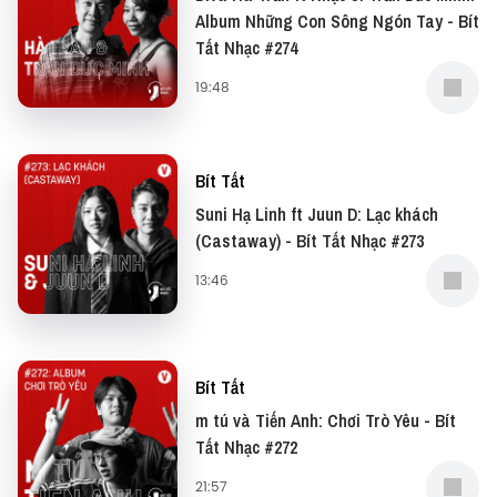
Album Những Con Sông Ngón Tay - Bít
Tất Nhạc #274
19:48
Bít Tất
Suni Hạ Linh ft Juun D: Lạc khách
(Castaway) - Bít Tất Nhạc #273
13:46
Bít Tất
m tú và Tiến Anh: Chơi Trò Yêu - Bít
Tất Nhạc #272
21:57