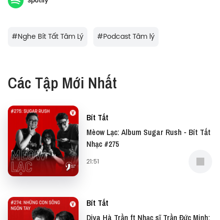
Spotify
loại hormone nào mà có thể khiến chúng ta “đâu ai
muốn là người bình thường khi yêu” nhé.
#
Nghe Bít Tất Tâm Lý
#
Podcast Tâm lý
Đừng quên bạn có thể tìm lời giải thích cho những
hiện tượng tâm lý đời thường tại chuyên mục: Tâm
Các Tập Mới Nhất
Lý Học.
Hình minh họa bởi Thịnh Trần cho Vietcetera.
Bít Tất
Mèow Lạc: Album Sugar Rush - Bít Tất
Nhạc #275
21:51
Bít Tất
Diva Hà Trần ft Nhạc sĩ Trần Đức Minh: