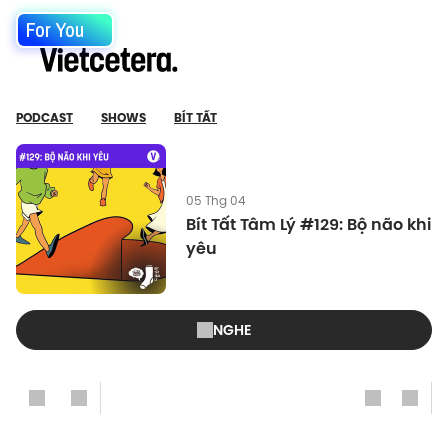
For You
PODCAST
SHOWS
BÍT TẤT
05 Thg 04
Bít Tất Tâm Lý #129: Bộ não khi
yêu
NGHE