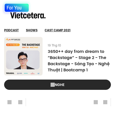
For You
PODCAST
SHOWS
CAST CAMP 2021
19 Thg 10
3650++ day from dream to
“Backstage” - Stage 2 - The
Backstage - Sáng Tạo - Nghệ
Thuật | Bootcamp 1
NGHE