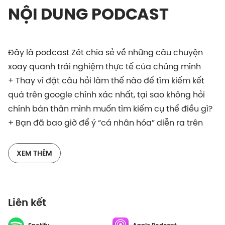
NỘI DUNG PODCAST
Đây là podcast Zét chia sẻ về những câu chuyện
xoay quanh trải nghiệm thực tế của chúng mình
+ Thay vì đặt câu hỏi làm thế nào để tìm kiếm kết
quả trên google chính xác nhất, tại sao không hỏi
chính bản thân mình muốn tìm kiếm cụ thể điều gì?
+ Bạn đã bao giờ để ý “cá nhân hóa” diễn ra trên
cách nền tảng công nghệ như thế nào?
Cảm nghĩ của các bạn như thế nào về tập podcast
XEM THÊM
lần này? Hay để lại comment và đáng giá ở dưới
các nền tảng của chúng mình như Spotify hay
Youtube nhé.
Liên kết
Mỗi tuần chúng mình sẽ gặp nhau vào 19h tối thứ 6,
cảm ơn các bạn đã ở đây cùng Zét.