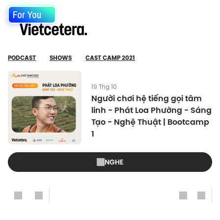
For You
PODCAST
SHOWS
CAST CAMP 2021
19 Thg 10
Người chơi hệ tiếng gọi tâm
linh - Phát Loa Phường - Sáng
Tạo - Nghệ Thuật | Bootcamp
1
NGHE