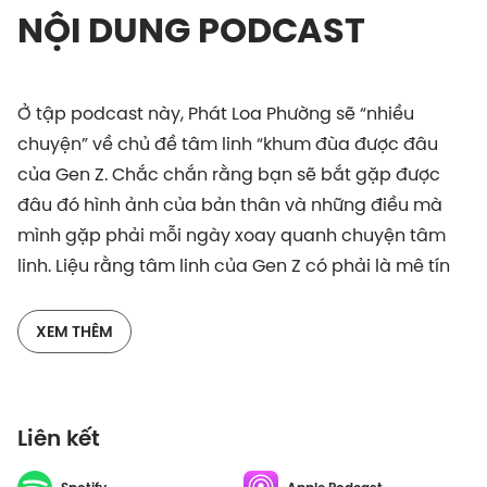
NỘI DUNG PODCAST
Ở tập podcast này, Phát Loa Phường sẽ “nhiều
chuyện” về chủ đề tâm linh “khum đùa được đâu
của Gen Z. Chắc chắn rằng bạn sẽ bắt gặp được
đâu đó hình ảnh của bản thân và những điều mà
mình gặp phải mỗi ngày xoay quanh chuyện tâm
linh. Liệu rằng tâm linh của Gen Z có phải là mê tín
dị đoan?
XEM THÊM
Hãy chuẩn bị “lót dép hóng” và cười thả ga cùng
1001 câu chuyện tâm linh khum đùa nổi đâu của Loa
Phường nhé!
Liên kết
Tiger là một trong những nhãn hiệu bia lớn nhất trên