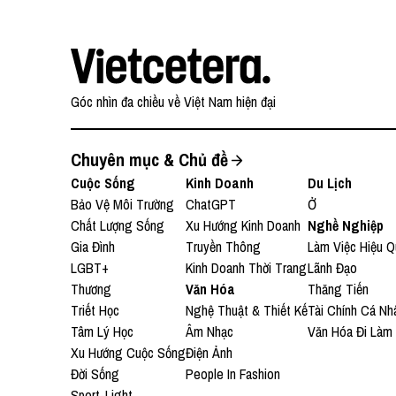
Góc nhìn đa chiều về Việt Nam hiện đại
Chuyên mục & Chủ đề
Cuộc Sống
Kinh Doanh
Du Lịch
Bảo Vệ Môi Trường
ChatGPT
Ở
Chất Lượng Sống
Xu Hướng Kinh Doanh
Nghề Nghiệp
Gia Đình
Truyền Thông
Làm Việc Hiệu Q
LGBT+
Kinh Doanh Thời Trang
Lãnh Đạo
Thương
Văn Hóa
Thăng Tiến
Triết Học
Nghệ Thuật & Thiết Kế
Tài Chính Cá Nh
Tâm Lý Học
Âm Nhạc
Văn Hóa Đi Làm
Xu Hướng Cuộc Sống
Điện Ảnh
Đời Sống
People In Fashion
Sport-Light