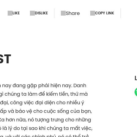
Share
LIKE
DISLIKE
COPY LINK
ST
ện nay đang gặp phải hiện nay. Danh
gì chúng ta làm để kiếm tiền, thứ mà
 đại, công việc đại diện cho nhiều ý
cấp và bảo vệ cho cuộc sống của bạn,
. Xa hơn nữa, nó tượng trưng cho những
 là lý do tại sao khi chúng ta mất việc,
, và với các chính phủ, nó có thể trở