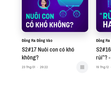
Đồng Ra Đồng Vào
Đồng Ra
S2#17 Nuôi con có khó
S2#16
không?
rủi”? -
23 Thg 01
·
29:22
19 Thg 12