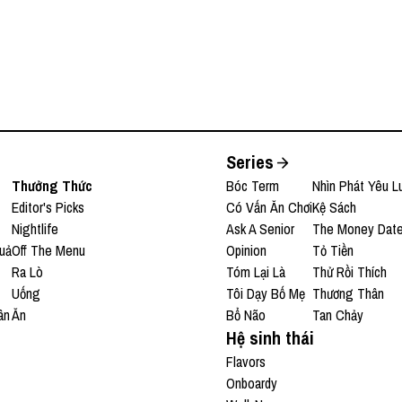
Series
Thưởng Thức
Bóc Term
Nhìn Phát Yêu L
Editor's Picks
Có Vấn Ăn Chơi
Kệ Sách
Nightlife
Ask A Senior
The Money Dat
uả
Off The Menu
Opinion
Tỏ Tiền
Ra Lò
Tóm Lại Là
Thử Rồi Thích
Uống
Tôi Dạy Bố Mẹ
Thương Thân
ân
Ăn
Bổ Não
Tan Chảy
Hệ sinh thái
Flavors
Onboardy