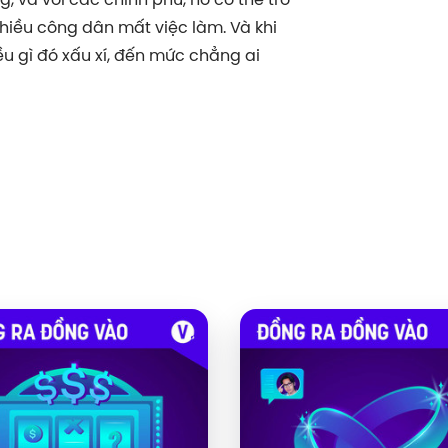
iều công dân mất việc làm. Và khi
ều gì đó xấu xí, đến mức chẳng ai