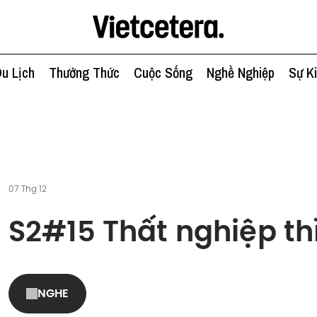
u Lịch
Thưởng Thức
Cuộc Sống
Nghề Nghiệp
Sự K
07 Thg 12
S2#15 Thất nghiệp th
NGHE