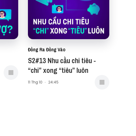
Đồng Ra Đồng Vào
S2#13 Nhu cầu chi tiêu -
“chi” xong “tiêu” luôn
11 Thg 10
·
24:45