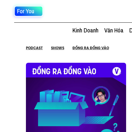
For You
Kinh Doanh
Văn Hóa
D
PODCAST
SHOWS
ĐỒNG RA ĐỒNG VÀO