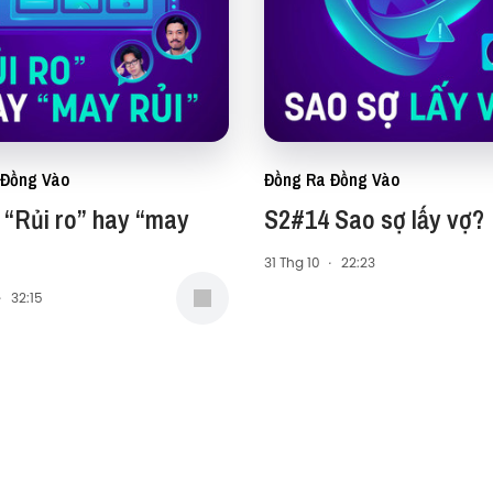
 Đồng Vào
Đồng Ra Đồng Vào
 “Rủi ro” hay “may
S2#14 Sao sợ lấy vợ?
31 Thg 10
·
22:23
·
32:15