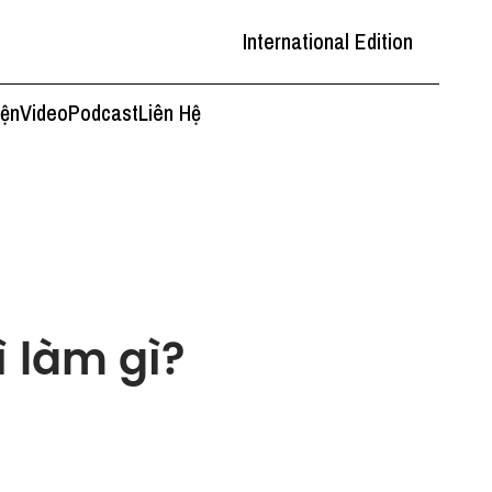
International Edition
iện
Video
Podcast
Liên Hệ
ì làm gì?