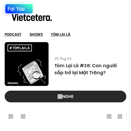
For You
PODCAST
SHOWS
TÓM LẠI LÀ
25 Thg 03
Tóm Lại Là #38: Con người
sắp trở lại Mặt Trăng?
NGHE