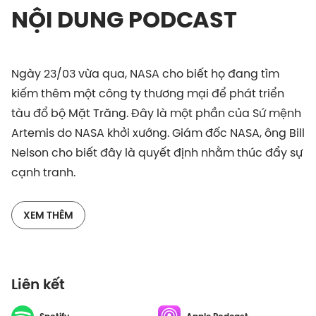
NỘI DUNG PODCAST
Ngày 23/03 vừa qua, NASA cho biết họ đang tìm
kiếm thêm một công ty thương mại để phát triển
tàu đổ bộ Mặt Trăng. Đây là một phần của Sứ mệnh
Artemis do NASA khởi xướng. Giám đốc NASA, ông Bill
Nelson cho biết đây là quyết định nhằm thúc đẩy sự
cạnh tranh.
Ngoài Artemis, thế giới năm 2022 có những sứ mệnh
không gian nào nổi bật? Cùng tìm hiểu với Xuân
XEM THÊM
Long và Minh Anh, Editor mục Tin Tức tại Vietcetera
nhé.
Liên kết
Đừng quên bạn có thể đọc những bài viết tin tức thú
vị tại đây nhé:
Tóm Lại Là