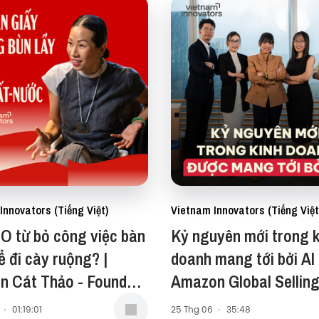
Innovators (Tiếng Việt)
Vietnam Innovators (Tiếng Việt
O từ bỏ công việc bàn
Kỷ nguyên mới trong k
ể đi cày ruộng? |
doanh mang tới bởi AI 
n Cát Thảo - Founder,
Amazon Global Sellin
Water Farm | EP 118
Vietnam | EP 117
·
01:19:01
25 Thg 06
·
35:48