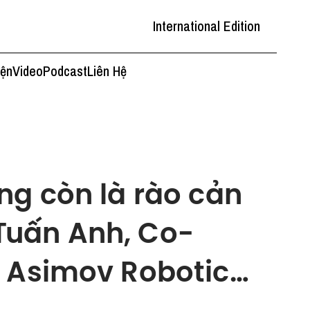
International Edition
iện
Video
Podcast
Liên Hệ
ng còn là rào cản
Tuấn Anh, Co-
a Asimov Robotic