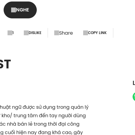
và Trần Mai Hương, Q
NGHE
Chiến Lược, Doordas
Share
1
DISLIKE
COPY LINK
ST
 thuật ngữ được sử dụng trong quản lý
ừ kho/ trung tâm đến tay người dùng
các nhà bán lẻ trong thời đại công
ng cuối hiện nay đang khá cao, gây