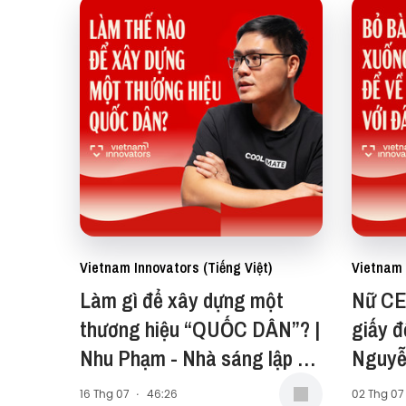
Vietnam Innovators (Tiếng Việt)
Vietnam 
Làm gì để xây dựng một
Nữ CE
thương hiệu “QUỐC DÂN”? |
giấy đ
Nhu Phạm - Nhà sáng lập &
Nguyễ
CEO Coolmate | EP 119
Earth 
16 Thg 07
·
46:26
02 Thg 07