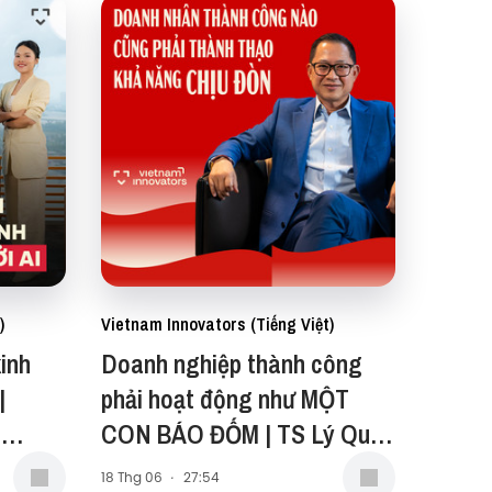
)
Vietnam Innovators (Tiếng Việt)
inh
Doanh nghiệp thành công
|
phải hoạt động như MỘT
g
CON BÁO ĐỐM | TS Lý Quí
Trung | EP 116
18 Thg 06
·
27:54