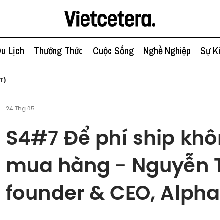
u Lịch
Thưởng Thức
Cuộc Sống
Nghề Nghiệp
Sự K
T)
24 Thg 05
S4#7 Để phí ship khô
mua hàng - Nguyễn 
founder & CEO, Alph