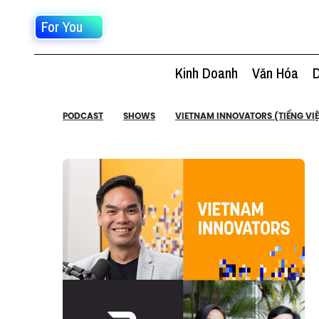
For You
Kinh Doanh
Văn Hóa
D
PODCAST
SHOWS
VIETNAM INNOVATORS (TIẾNG VIỆ