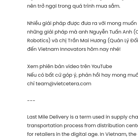
nên trở ngại trong quá trình mua sắm.
Nhiều giải pháp được đưa ra với mong muốn t
những giải pháp mà anh Nguyễn Tuấn Anh (C
Robotics) và chị Trần Mai Hương (Quản Lý Đ
đến Vietnam Innovators hôm nay nhé!
Xem phiên bản video trên YouTube
Nếu có bất cứ góp ý, phản hồi hay mong muốn
chỉ
team@vietcetera.com
---
Last Mile Delivery is a term used in supply c
transportation process from distribution cente
for retailers in the digital age. In Vietnam, the