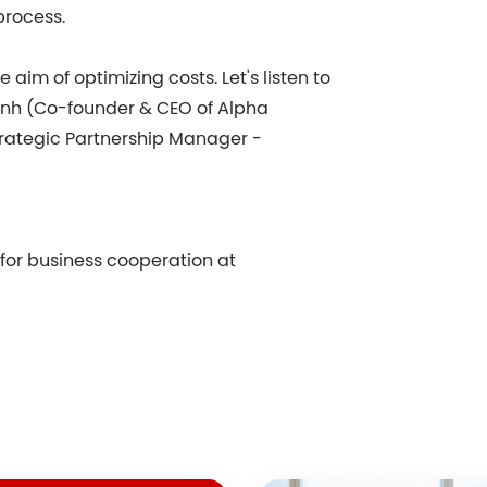
process.
aim of optimizing costs. Let's listen to
Anh (Co-founder & CEO of Alpha
rategic Partnership Manager -
s for business cooperation at