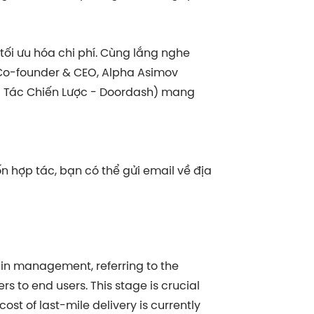
ối ưu hóa chi phí. Cùng lắng nghe
o-founder & CEO, Alpha Asimov
ối Tác Chiến Lược - Doordash) mang
 hợp tác, bạn có thể gửi email về địa
hain management, referring to the
rs to end users. This stage is crucial
 cost of last-mile delivery is currently