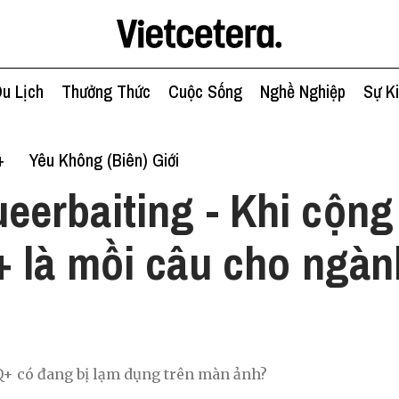
u Lịch
Thưởng Thức
Cuộc Sống
Nghề Nghiệp
Sự K
+
Yêu Không (Biên) Giới
eerbaiting - Khi cộn
là mồi câu cho ngành
+ có đang bị lạm dụng trên màn ảnh?