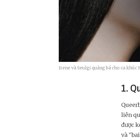
Irene và Seulgi quảng bá cho ca khúc
1. Q
Queerb
liên q
được k
và “bai