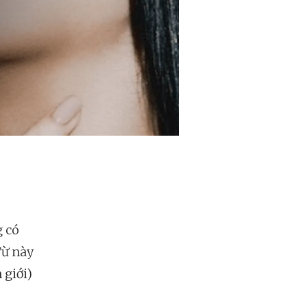
g có
Từ này
 giới)