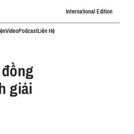
International Edition
iện
Video
Podcast
Liên Hệ
g đồng
 giải