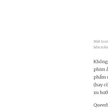
Một tron
hôn trên
Không 
phim ả
phẩm n
(hay c
xu hướ
Queerb