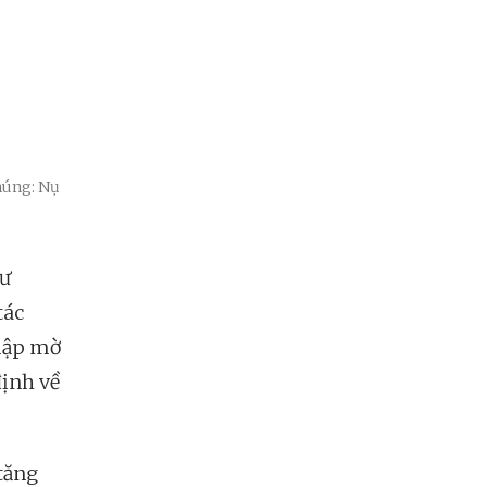
húng: Nụ
hư
tác
 mập mờ
định về
tăng