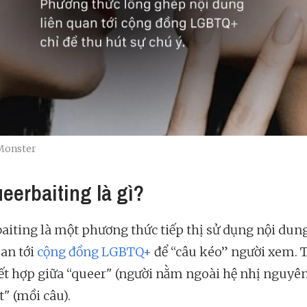
 Monster
ueerbaiting là gì?
aiting là một phương thức tiếp thị sử dụng nội dun
uan tới
cộng đồng LGBTQ+
để “câu kéo” người xem. 
ết hợp giữa “queer" (người nằm ngoài hệ nhị nguyên
t" (mồi câu).