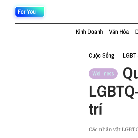
For You
Kinh Doanh
Văn Hóa
D
Cuộc Sống
LGBT
Qu
Well-ness
LGBTQ+ 
trí
Các nhân vật LGBTQ