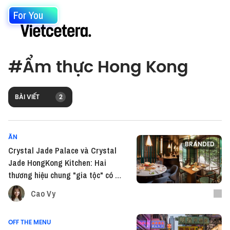
For You
#
Ẩm thực Hong Kong
BÀI VIẾT
2
ĂN
BRANDED
Crystal Jade Palace và Crystal
Jade HongKong Kitchen: Hai
thương hiệu chung "gia tộc" có gì
khác nhau?
Cao Vy
OFF THE MENU