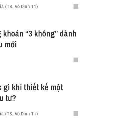
 (TS. Võ Đình Trí)
g khoán “3 không” dành
u mới
gì khi thiết kế một
u tư?
 (TS. Võ Đình Trí)