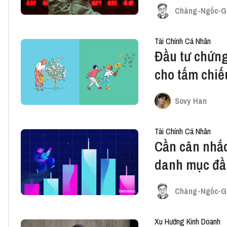
Chàng-Ngốc-Già
Tài Chính Cá Nhân
Đầu tư chứn
cho tấm chiế
Sovy Han
Tài Chính Cá Nhân
Cần cân nhắc 
danh mục đầ
Chàng-Ngốc-Già
Xu Hướng Kinh Doanh