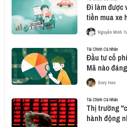
Đi làm được 
tiền mua xe 
khoán?
Nguyễn Minh T
Tài Chính Cá Nhân
Đầu tư cổ ph
Mã nào đáng
Sovy Han
Tài Chính Cá Nhân
Thị trường "c
hành động n