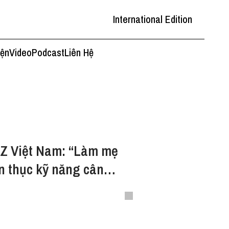
International Edition
iện
Video
Podcast
Liên Hệ
Z Việt Nam: “Làm mẹ
ần thục kỹ năng cân
nh”