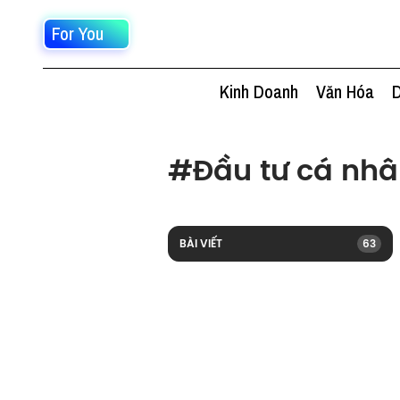
For You
Kinh Doanh
Văn Hóa
D
#
Đầu tư cá nh
BÀI VIẾT
63