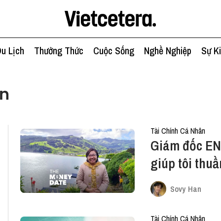
u Lịch
Thưởng Thức
Cuộc Sống
Nghề Nghiệp
Sự K
ân
Tài Chính Cá Nhân
Giám đốc EN
giúp tôi thu
bằng tài chí
Sovy Han
Tài Chính Cá Nhân