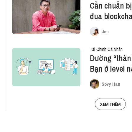
Cần chuẩn bị
đua blockch
Jen
Tài Chính Cá Nhân
Đường “thành
Bạn ở level 
Sovy Han
XEM THÊM