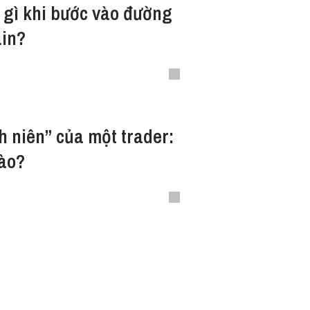
 gì khi bước vào đường
ain?
 niên” của một trader:
nào?