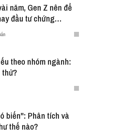
vài năm, Gen Z nên để
hay đầu tư chứng
uấn
iếu theo nhóm ngành:
 thử?
ó biến": Phân tích và
hư thế nào?