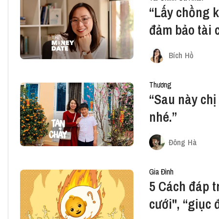
“Lấy chồng k
đảm bảo tài 
Bích Hồ
Thương
“Sau này chị
nhé.”
Đông Hà
Gia Đình
5 Cách đáp tr
cưới", “giục 