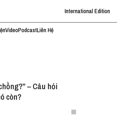
International Edition
iện
Video
Podcast
Liên Hệ
 chồng?” – Câu hỏi
có còn?