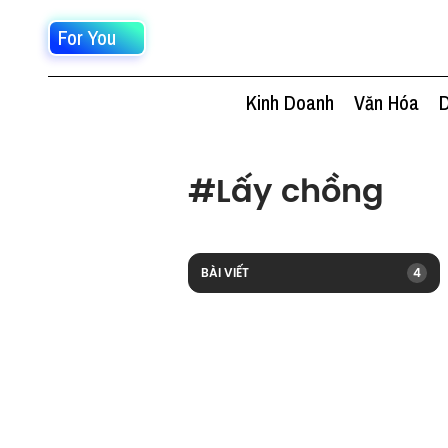
For You
Kinh Doanh
Văn Hóa
D
#
Lấy chồng
BÀI VIẾT
4