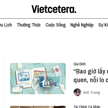
u Lịch
Thưởng Thức
Cuộc Sống
Nghề Nghiệp
Sự K
Gia Đình
“Bao giờ lấy
quen, nỗi lo 
Anh Trang
Tài Chính Cá Nhân