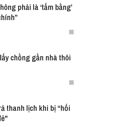
hông phải là ‘tấm bằng’
chính”
 lấy chồng gần nhà thôi
ả thanh lịch khi bị “hối
đẻ"