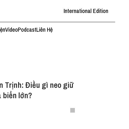
International Edition
iện
Video
Podcast
Liên Hệ
n Trịnh: Điều gì neo giữ
a biển lớn?