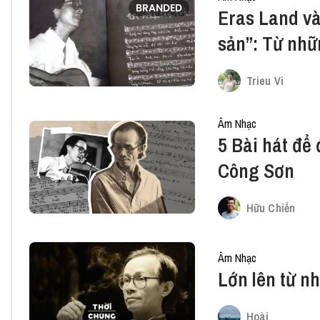
BRANDED
Eras Land và
sản”: Từ nhữ
bờ biển xanh
Trieu Vi
Âm Nhạc
5 Bài hát để 
Công Sơn
Hữu Chiến
Âm Nhạc
Lớn lên từ n
Hoài