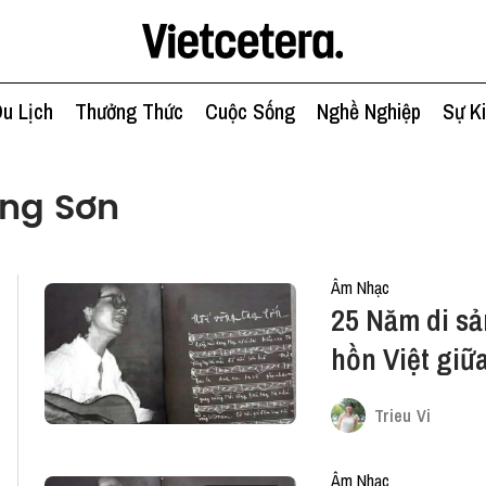
u Lịch
Thưởng Thức
Cuộc Sống
Nghề Nghiệp
Sự K
ông Sơn
Âm Nhạc
25 Năm di sả
hồn Việt giữ
Trieu Vi
Âm Nhạc