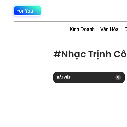
For You
Kinh Doanh
Văn Hóa
D
#
Nhạc Trịnh C
BÀI VIẾT
6